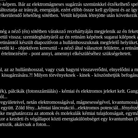
y-képem. Bár az elektromágneses sugárzás szemünkkel érzékelhető spekt
toztatja az irányát, energiáját, ezért előbb össze kell gyűjteni és az í
 elkerülendő lehetőleg sötétben. Vetült képünk létrejötte után következi
 még a néző (én) sötétben várakozó recehártyáján megjelenik az én fek
vetül vissza; szemideghártyáról az én retinám képének sugarai kilépnek a
retinámtól készült diapozitívon a hullámhosszuknak megfelelő helyüket.
íti ki - objektíven keresztül - a néző által választott felületre, a reti
 értelmezésére - pont annyi, amennyi elkészüléséhez szükségeltetett.
l, az az hullámhosszal, vagy csak hagyni visszaverődni, elnyelődni a 
ára, kisugárzására.?! Milyen törvényeknek - kinek - köszönhetjük befogásu
k), pálcikák (fotonszámlálás) - kémiai és elektromos jeleket kelt. Gang
l...
 vegyületeivel, netán elektromosságával, mágnesességével, kvantumossá
 együtt. Zöld fény...kémiai láncreakció...elektromos potenciál...fényérz
ske meghatározza az atomok és molekulák kémiai tulajdonságait, egymás
kkor a kezdeti és végállapot közti energiakülönbséget egy kvantumban (
rtozik, akárcsak a foton...