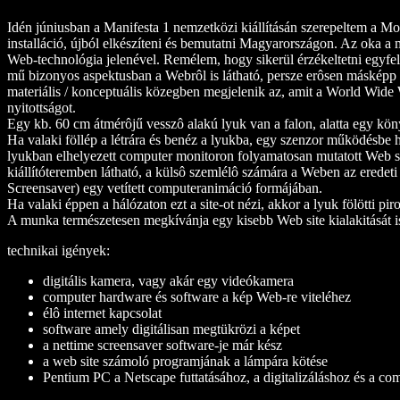
Idén júniusban a Manifesta 1 nemzetközi kiállításán szerepeltem a
installáció, újból elkészíteni és bemutatni Magyarországon. Az oka a 
Web-technológia jelenével. Remélem, hogy sikerül érzékeltetni egyfelö
mű bizonyos aspektusban a Webrôl is látható, persze erôsen másképp
materiális / konceptuális közegben megjelenik az, amit a World Wide We
nyitottságot.
Egy kb. 60 cm átmérôjű vesszô alakú lyuk van a falon, alatta egy köny
Ha valaki föllép a létrára és benéz a lyukba, egy szenzor működésbe h
lyukban elhelyezett computer monitoron folyamatosan mutatott Web sit
kiállítóteremben látható, a külsô szemlélô számára a Weben az eredeti
Screensaver) egy vetített computeranimáció formájában.
Ha valaki éppen a hálózaton ezt a site-ot nézi, akkor a lyuk fölötti pi
A munka természetesen megkívánja egy kisebb Web site kialakitását i
technikai igények:
digitális kamera, vagy akár egy videókamera
computer hardware és software a kép Web-re viteléhez
élô internet kapcsolat
software amely digitálisan megtükrözi a képet
a nettime screensaver software-je már kész
a web site számoló programjának a lámpára kötése
Pentium PC a Netscape futtatásához, a digitalizáláshoz és a c