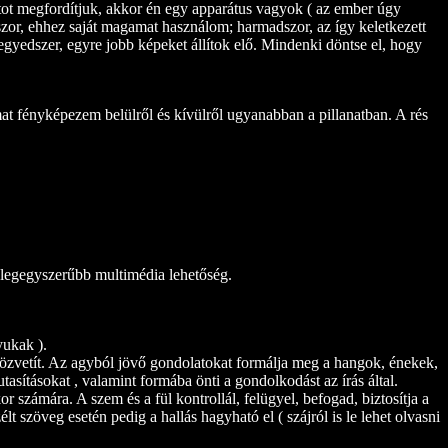
atot megfordítjuk, akkor én egy apparátus vagyok ( az ember úgy
zor, ehhez saját magamat használom; harmadszor, az így keletkezett
gyedszer, egyre jobb képeket állítok elő. Mindenki döntse el, hogy
mat fényképezem belülről és kívülről ugyanabban a pillanatban. A rés
 legegyszerűbb multimédia lehetőség.
yukak ).
is közvetít. Az agyból jövő gondolatokat formálja meg a hangok, énekek,
tasításokat , valamint formába önti a gondolkodást az írás által.
or számára. A szem és a fül kontrollál, felügyel, befogad, biztosítja a
zélt szöveg esetén pedig a hallás hagyható el ( szájról is le lehet olvasni