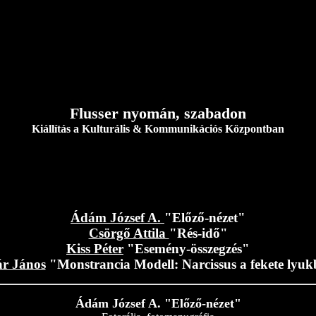
Flusser nyomán, szabadon
Kiállítás a Kulturális & Kommunikációs Központban
Ádám József A.
"Előző-nézet"
Csörgő Attila
"Rés-idő"
Kiss Péter
"Esemény-összegzés"
r János
"Monstrancia Modell: Narcissus a fekete lyu
Ádám József A. "Előző-nézet"