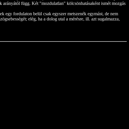
égek arányától függ. Két "mozdulatlan" kölcsönhatásaként ismét mozgás
ek egy fordulaton belül csak egyszer metszenék egymást, de nem
sebességét; elég, ha a dolog utal a mérésre, ill. azt sugalmazza,