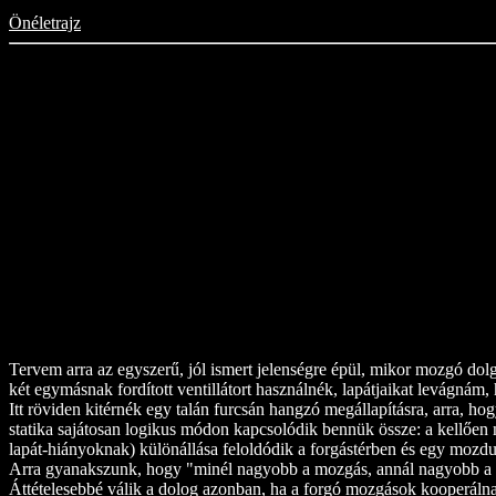
Önéletrajz
Tervem arra az egyszerű, jól ismert jelenségre épül, mikor mozgó dol
két egymásnak fordított ventillátort használnék, lapátjaikat levágnám,
Itt röviden kitérnék egy talán furcsán hangzó megállapításra, arra, h
statika sajátosan logikus módon kapcsolódik bennük össze: a kellően ma
lapát-hiányoknak) különállása feloldódik a forgástérben és egy mozdul
Arra gyanakszunk, hogy "minél nagyobb a mozgás, annál nagyobb a stat
Áttételesebbé válik a dolog azonban, ha a forgó mozgások kooperálnak