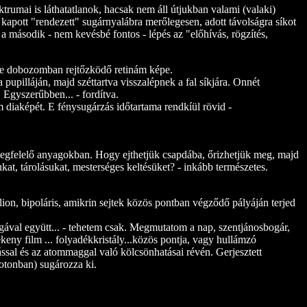
rumai is láthatatlanok, hacsak nem áll útjukban valami (valaki)
gy kapott "rendezett" sugárnyalábra merőlegesen, adott távolságra síkot
k a második - nem kevésbé fontos - lépés az "előhívás, rögzítés,
ete dobozomban rejtőzködő retinám képe.
 pupilláján, majd széttartva visszalépnek a fal síkjára. Onnét
 Egyszerűbben... - fordítva.
nám diaképét. E fénysugárzás időtartama rendkíül rövid -
megfelelő anyagokban. Hogy ejthetjük csapdába, őrizhetjük meg, majd
kat, tárolásukat, mesterséges keltésüket? - inkább természetes.
lion, bipoláris, amikrin sejtek közös pontban végződő pályáján terjed
gával együtt... - tehetem csak. Megmutatom a nap, szentjánosbogár,
ékeny film ... folyadékkristály...közös pontja, vagy hullámzó
sal és az atommaggal való kölcsönhatásai révén. Gerjesztett
fotonban) sugározza ki.