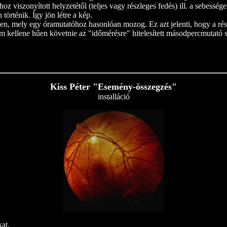
z viszonyított helyzetétől (teljes vagy részleges fedés) ill. a sebess
történik. Így jön létre a kép.
, mely egy óramutatóhoz hasonlóan mozog. Ez azt jelenti, hogy a rés
ellene hűen követnie az "időmérésre" hitelesített másodpercmutató szög
Kiss Péter "Esemény-összegzés"
installáció
at.