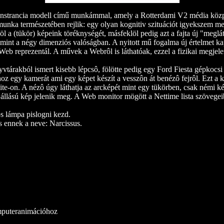
 Monstrancia modell című munkámmal, amely a Rotterdami V2 média köz
munka természetében rejlik: egy olyan kognitiv szituációt igyekszem meg
l a (tükör) képeink töréknységét, másfeklöl pedig azt a fajta új "meglát
 mint a négy dimenziós valóságban. A nyitott mű fogalma új értelmet 
b reprezentál. A művek a Webrôl is láthatóak, ezzel a fizikai megjelené
vtárakból ismert kisebb lépcsô, fölötte pedig egy Ford Fiesta gépkocsi 
oz egy kamerát ami egy képet készít a vesszôn át benézô fejrôl. Ezt a k
e-on. A nézô úgy láthatja az arcképét mint egy tükörben, csak némi ké
 állású kép jelenik meg. A Web monitor mögött a Nettime lista szövegei
ros lámpa pislogni kezd.
s ennek a neve: Narcissus.
omputeranimációhoz