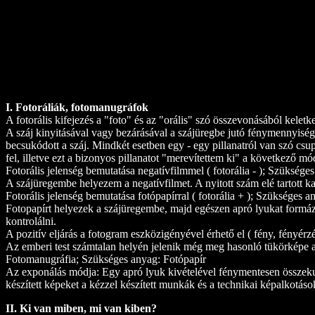
I. Fotoráliák, fotomanugráfok
A fotorális kifejezés a "foto" és az "orális" szó összevonásából keletke
A száj kinyitásával vagy bezárásával a szájüregbe jutó fénymennyiség
becsukódott a száj. Mindkét esetben egy - egy pillanatról van szó cs
fel, illetve ezt a bizonyos pillanatot "merevítettem ki" a következő m
Fotorális jelenség bemutatása negatívfilmmel ( fotorália - ); Szükség
A szájüregembe helyezem a negatívfilmet. A nyitott szám elé tartott k
Fotorális jelenség bemutatása fotópapírral ( fotorália + ); Szükséges 
Fotopapírt helyezek a szájüregembe, majd egészen apró lyukat formáz
kontrolálni.
A pozitív eljárás a fotogram eszközigényével érhető el ( fény, fényérz
Az emberi test számtalan helyén jelenik még meg hasonló tükörképe a 
Fotomanugráfia; Szükséges anyag: Fotópapír
Az exponálás módja: Egy apró lyuk kivételével fénymentesen összekulc
készített képeket a kézzel készített munkák és a technikai képalkotás
II. Ki van miben, mi van kiben?