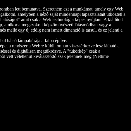
pontban lett bemutatva. Szeretném ezt a munkámat, amely egy Web
alkotni, amelyben a nézô saját mindennapi tapasztalatait ütközteti a
hatóságot" amit csak a Web technológia képes nyújtani. A kiállított
kap, amikor a megszokott képzôművészeti látásmódban vagy a
s mellé egy új eddig nem ismert dimenzió is társul, és ez jelenti a
bal hátsó lámpabúrája a falba építve.
épet a rendszer a Webre küldi, onnan visszaérkezve lesz látható a
séssel és digitálisan megtükrözve. A "tükörkép" csak a
bôl vett véletlenül kiválasztódó szak jelennek meg (Nettime