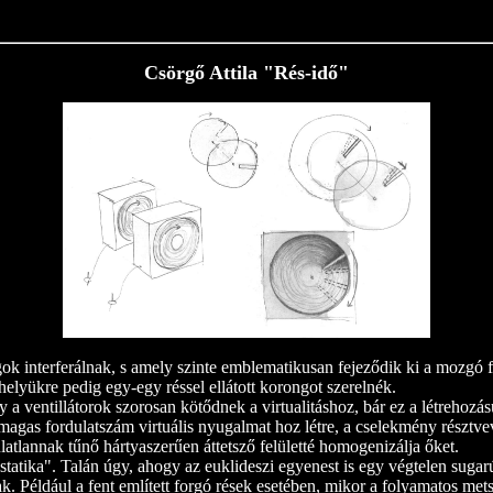
Csörgő Attila "Rés-idő"
gok interferálnak, s amely szinte emblematikusan fejeződik ki a mozgó f
 helyükre pedig egy-egy réssel ellátott korongot szerelnék.
ogy a ventillátorok szorosan kötődnek a virtualitáshoz, bár ez a létre
gas fordulatszám virtuális nyugalmat hoz létre, a cselekmény résztvevői
atlannak tűnő hártyaszerűen áttetsző felületté homogenizálja őket.
ika". Talán úgy, ahogy az euklideszi egyenest is egy végtelen sugarú 
. Például a fent említett forgó rések esetében, mikor a folyamatos met