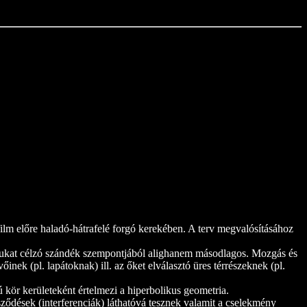
ilm előre haladó-hátrafelé forgó kerekében. A terv megvalósításához
hozásukat célzó szándék szempontjából alighanem másodlagos. Mozgás és
nek (pl. lapátoknak) ill. az őket elválasztó üres térrészeknek (pl.
kör kerületeként értelmezi a hiperbolikus geometria.
sződések (interferenciák) láthatóvá tesznek valamit a cselekmény