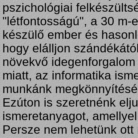
pszichológiai felkészülts
"létfontosságú", a 30 m
készülő ember és hasonl
hogy elálljon szándékátó
növekvő idegenforgalom 
miatt, az informatika ism
munkánk megkönnyítésér
Ezúton is szeretnénk elj
ismeretanyagot, amellyel
Persze nem lehetünk ott 