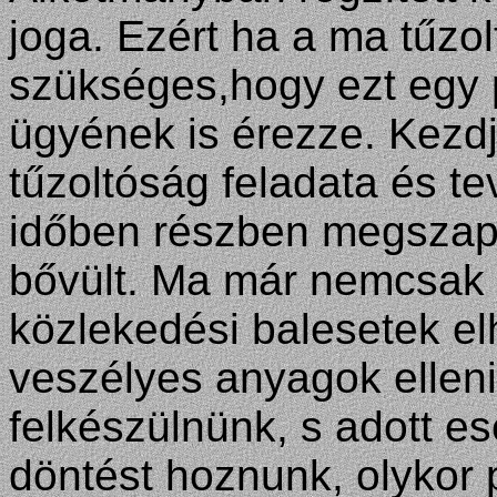
joga. Ezért ha a ma tűzo
szükséges,hogy ezt egy 
ügyének is érezze. Kezdj
tűzoltóság feladata és t
időben részben megszapo
bővült. Ma már nemcsak 
közlekedési balesetek elh
veszélyes anyagok ellen
felkészülnünk, s adott e
döntést hoznunk, olykor 