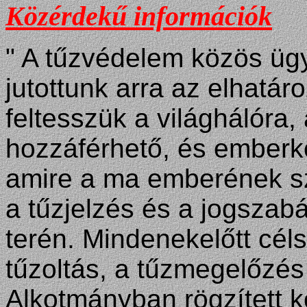
Közérdekű információk
" A tűzvédelem közös ügy
jutottunk arra az elhatá
feltesszük a világhálóra
hozzáférhető, és emberk
amire a ma emberének sz
a tűzjelzés és a jogszab
terén. Mindenekelőtt cél
tűzoltás, a tűzmegelőzé
Alkotmányban rögzített 