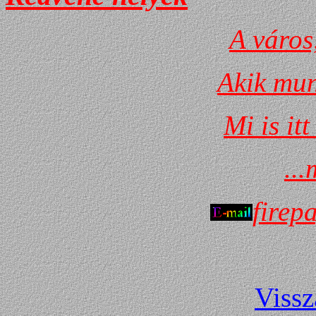
A város
Akik mun
Mi is it
...
firep
Vissz