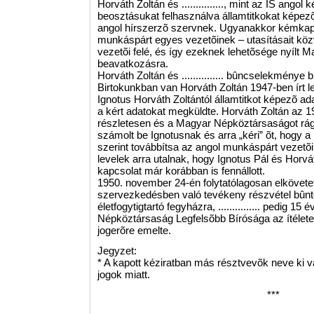
Horváth Zoltán és ..............., mint az IS ango
beosztásukat felhasználva államtitkokat képezõ 
angol hírszerzõ szervnek. Ugyanakkor kémkapc
munkáspárt egyes vezetõinek – utasításait köz
vezetõi felé, és így ezeknek lehetõsége nyílt 
beavatkozásra.
Horváth Zoltán és ............... bûncselekménye b
Birtokunkban van Horváth Zoltán 1947-ben írt le
Ignotus Horváth Zoltántól államtitkot képezõ ad
a kért adatokat megküldte. Horváth Zoltán az 1
részletesen és a Magyar Népköztársaságot r
számolt be Ignotusnak és arra „kéri” õt, hogy a
szerint továbbítsa az angol munkáspárt vezetõ
levelek arra utalnak, hogy Ignotus Pál és Horvá
kapcsolat már korábban is fennállott.
1950. november 24-én folytatólagosan elkövetet
szervezkedésben való tevékeny részvétel bûnte
életfogytigtartó fegyházra, ............... pedig 15
Népköztársaság Legfelsõbb Bírósága az ítélet
jogerõre emelte.
Jegyzet:
* A kapott kéziratban más résztvevõk neve ki 
jogok miatt.
***