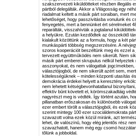
szakszervezeti kiküldötteket részben illegáli
pártból delegálták. Akkor a Világosság egy né
riadalmat keltett a másik párt soraiban, mert me
lehetõséget, hogy passzivitásba vonulunk és c
fenyegetés, mert a bennünket ért sérelmeket 48
reparálták, visszahívták a jogtalanul kiküldötte
a helyükre. Ezután kezdõdtek az összekötõ tá
kialakult közöttünk az a formula, hogy a két párt
munkáspárti többség megszerzésére. A névjegy
szoros kooperációt beszéltünk meg és ezzel a j
tervezett együttmûködés nem sikerült. Nem sike
másik párt emberei skrupulus nélkül helyeztek r
asszonyokat, és nem válogattak jogcímekben, 
választójogból, de nem sikerült azért sem, mert
kötelességüknek – minden központi utasítás és 
demokrácia érdekei helyett a keresztény erkölc
nem lehetett kétségbevonhatatlanul bizonyítani,
effektív bûnt követett el, körömszakadtáig védt
nagyrészt meg is védték. Így történt azután, h
pillanatban erõszakosan és különösebb váloga
ezer embert törölt a választójogból, és ezek k
szerint mintegy 100 ezer szociáldemokrata pár
szavazott volna ezek közül miránk, azt termés
lehet, de valószínû, hogy elég jelentõs rész 
szavazhatott, hanem még egy csomó hozzátarto
tõlünk a jobboldal.