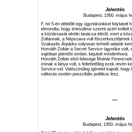
Jelentés
Budapest, 1950. május h
F. hó 5-én délelõtt egy ügynökünkkel folytatot
elmondta, hogy értesülése szerint azért kellet
a köztársasát elnöki tanácsa élérõl, mert a köz
Zoltánnak, a Népszava volt fõszerkesztõjének 
Szakasits Árpádra súlyosan terhelõ adatok ker
Horváth Zoltán a Secret Service ügynöke volt,
sajtóban jelentõs ember, bejutott mindenhová.
Horváth Zoltán elsõ felesége Molnár Ferencnek
írónak a lánya volt, s feltehetõleg ezek révén k
Service-vel. Valószínûleg ígéretet kapott, hogy 
változás esetén posszibilis politikus lesz.
***
Jelentés
Budapest, 1950. május hó