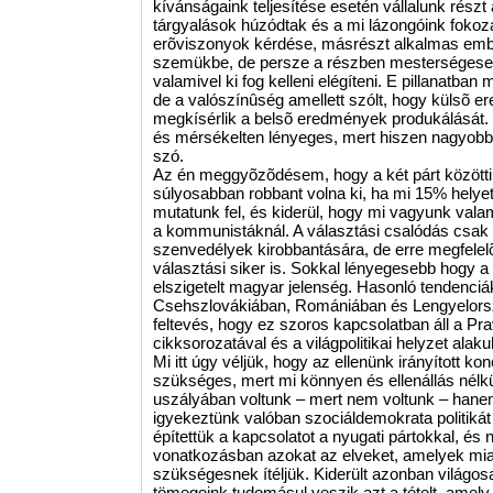
kívánságaink teljesítése esetén vállalunk rész
tárgyalások húzódtak és a mi lázongóink fokoz
erõviszonyok kérdése, másrészt alkalmas embe
szemükbe, de persze a részben mesterségesen 
valamivel ki fog kelleni elégíteni. E pillanatban
de a valószínûség amellett szólt, hogy külsõ 
megkísérlik a belsõ eredmények produkálását.
és mérsékelten lényeges, mert hiszen nagyobb
szó.
Az én meggyõzõdésem, hogy a két párt közötti
súlyosabban robbant volna ki, ha mi 15% hely
mutatunk fel, és kiderül, hogy mi vagyunk val
a kommunistáknál. A választási csalódás csak 
szenvedélyek kirobbantására, de erre megfelelõ
választási siker is. Sokkal lényegesebb hogy a
elszigetelt magyar jelenség. Hasonló tendenci
Csehszlovákiában, Romániában és Lengyelorszá
feltevés, hogy ez szoros kapcsolatban áll a Pra
cikksorozatával és a világpolitikai helyzet alaku
Mi itt úgy véljük, hogy az ellenünk irányított kon
szükséges, mert mi könnyen és ellenállás nélk
uszályában voltunk – mert nem voltunk – hanem
igyekeztünk valóban szociáldemokrata politikát 
építettük a kapcsolatot a nyugati pártokkal, és
vonatkozásban azokat az elveket, amelyek miatt
szükségesnek ítéljük. Kiderült azonban világosa
tömegeink tudomásul veszik azt a tételt, amely