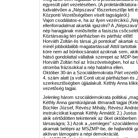
egyesült párt vezetésében. (A proletárdiktatúra
tudvalévõen a „Népszava” fõszerkesztõje lett
Központi Vezetõségében viselt tagságáról.)
Vajon csodálatos-e, ha az ilyen vezércikkû „Nép
ellenforradalmat akarták igazolni? A „Népszava” 
nép haragjának minõsítette a fasiszta csõcsel
Köztársaság téri pártházban és pártház elõtt!
Horváth Zoltán és társai „jó pontokat” akartak s
minél jobboldalibb magatartással! Attól tartotta
köre nem ad bûnbocsánatot azoknak sem, akik 
hátsó gondolattal vállaltak szerepet az MDP-be
Horváth Zoltán hol az Írószövetségben, hol az 
otromba frázisokkal a nép hatalma ellen.
Október 30-án a Szociáldemokrata Párt vezetõsé
4. szám alatt (a volt Conti utcai pártházban és
szerkesztõségben újjáalakult. Kéthly Anna klik
vezetõség tagjai.
Jelenleg három szociáldemokrata politikai „ma
Kéthly Anna garnitúrájának ittmaradt tagjai (Ke
Büchler József, Révész Mihály, Révész András, s
instrukciókat kapnak Kéthly Annától; 2.) Justus 
akik sértõdötten tekintenek az õket októberben 
társaságra; 3.) Azok a „semleges” szociáldem
akarnak belépni az MSZMP-be, de hajlandók g
aktívan támogatni a népi demokráciát.