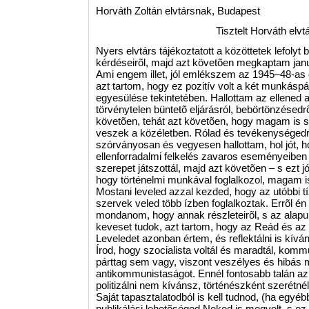
Horváth Zoltán elvtársnak, Budapest
Tisztelt Horváth elvt
Nyers elvtárs tájékoztatott a közöttetek lefolyt
kérdéseirõl, majd azt követõen megkaptam januá
Ami engem illet, jól emlékszem az 1945–48-as
azt tartom, hogy ez pozitív volt a két munkásp
egyesülése tekintetében. Hallottam az ellened an
törvénytelen büntetõ eljárásról, bebörtönzésedr
követõen, tehát azt követõen, hogy magam is s
veszek a közéletben. Rólad és tevékenységedr
szórványosan és vegyesen hallottam, hol jót, h
ellenforradalmi felkelés zavaros eseményeiben 
szerepet játszottál, majd azt követõen – s ezt j
hogy történelmi munkával foglalkozol, magam is 
Mostani leveled azzal kezded, hogy az utóbbi t
szervek veled több ízben foglalkoztak. Errõl én 
mondanom, hogy annak részleteirõl, s az alapul
keveset tudok, azt tartom, hogy az Reád és az e
Leveledet azonban értem, és reflektálni is kívá
Írod, hogy szocialista voltál és maradtál, komm
párttag sem vagy, viszont veszélyes és hibás 
antikommunistaságot. Ennél fontosabb talán az
politizálni nem kívánsz, történészként szerétnél
Saját tapasztalatodból is kell tudnod, (ha egyé
publikálási lehetõséged Neked is megvolt, s ez