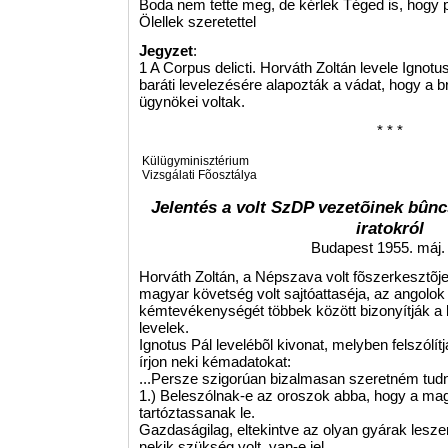
Boda nem tette meg, de kérlek Téged is, hogy p
Ölellek szeretettel
Jegyzet
:
1 A Corpus delicti. Horváth Zoltán levele Ignot
baráti levelezésére alapozták a vádat, hogy a br
ügynökei voltak.
* * *
Külügyminisztérium
Vizsgálati Fõosztálya
Jelentés a volt SzDP vezetõinek bûnc
iratokról
Budapest 1955. máj.
Horváth Zoltán, a Népszava volt fõszerkesztõje 
magyar követség volt sajtóattaséja, az angolok
kémtevékenységét többek között bizonyítják a b
levelek.
Ignotus Pál levelébõl kivonat, melyben felszólít
írjon neki kémadatokat:
...Persze szigorúan bizalmasan szeretném tudn
1.) Beleszólnak-e az oroszok abba, hogy a mag
tartóztassanak le.
Gazdaságilag, eltekintve az olyan gyárak lesze
nekik szükség volt, van-e jel.