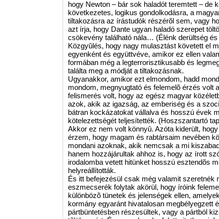
hogy Newton – bár sok haladót teremtett – de k
következetes, logikus gondolkodásra, a magya
tiltakozásra az írástudók részérõl sem, vagy h
azt írja, hogy Dante ugyan haladó szerepet töltöt
csökevény található nála… (Élénk derültség és t
Közgyûlés, hogy nagy mulasztást követett el m
egyenként és együttvéve, amikor ez ellen vala
formában még a legterrorisztikusabb és legmeg
találta meg a módját a tiltakozásnak.
Ugyanakkor, amikor ezt elmondom, hadd mondja
mondom, megnyugtató és felemelõ érzés volt a j
felismerés volt, hogy az egész magyar közéletb
azok, akik az igazság, az emberiség és a szociali
bátran kockázatokat vállalva és hosszú évek m
kötelezettségét teljesítették. (Hoszszantartó tap
Akkor ez nem volt könnyû. Azóta kiderült, hogy
érzem, hogy magam és rabtársaim nevében kö
mondani azoknak, akik nemcsak a mi kiszabadu
hanem hozzájárultak ahhoz is, hogy az írott sz
irodalomba vetett hitünket hosszú esztendõs 
helyreállították.
És itt befejezésül csak még valamit szeretnék 
eszmecserék folytak akörül, hogy íróink felemel
különbözõ tünetek és jelenségek ellen, amelye
kormány egyaránt hivatalosan megbélyegzett és 
pártbüntetésben részesültek, vagy a pártból kizá