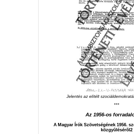
Jelentés az elítélt szociáldemokra
***
Az 1956-os forrada
A Magyar Írók Szövetségének 1956. sz
közgyûlésérõl2