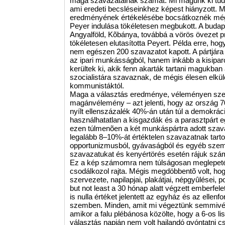
maga szavazatainak számát. Mi magunk ki tudju
ami eredeti becsléseinkhez képest hiányzott. Mi
eredményének értékelésébe bocsátkoznék még 
Peyer indulása tökéletesen megbukott. A budap
Angyalföld, Kõbánya, továbbá a vörös övezet pr
tökéletesen elutasította Peyert. Példa erre, ho
nem egészen 200 szavazatot kapott. A pártjára
az ipari munkásságból, hanem inkább a kisiparo
kerültek ki, akik fenn akarták tartani magukban a
szocialistára szavaznak, de mégis élesen elkül
kommunistáktól.
Maga a választás eredménye, véleményen szer
magánvélemény – azt jelenti, hogy az ország 7
nyílt ellenszázalék 40%-án után túl a demokrác
használhatatlan a kisgazdák és a parasztpárt
ezen túlmenõen a két munkáspártra adott szava
legalább 8–10%-át értéktelen szavazatnak tart
opportunizmusból, gyávaságból és egyéb szemé
szavazatukat és kenyértörés esetén rájuk szám
Ez a kép számomra nem túlságosan meglepeté
csodálkozol rajta. Mégis megdöbbentõ volt, ho
szervezete, napilapjai, plakátjai, népgyûlései, p
but not least a 30 hónap alatt végzett emberfele
is nulla értéket jelentett az egyház és az ellen
szemben. Minden, amit mi végeztünk semmivé le
amikor a falu plébánosa közölte, hogy a 6-os lis
választás napján nem volt hajlandó gyóntatni c