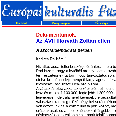
Fõoldal
Könyvespolc
Társalgó
Dokumentumok:
Az ÁVH Horváth Zoltán ellen
A szociáldemokrata perben
Kedves Palikám!1
Hivatkozással telfonbeszélgetésünkre, íme a b
Rád bízom, hogy a levélbõl mennyit adsz továb
természetesnek tartom, hogy tájékoztatod róla
utolsó két hónap fejleményeit tárgyilagosan fel
levonását Rád illetve Hea-lyre bízom.
A választásokra azzal az elképzeléssel indultun
lesz és mi kb. 1 100 000, legfeljebb 1 200 000 
lényegesen, de valamivel kevesebbre becsültük 
választásokat meg-elõzõ négy hét során néhán
volt közöttünk és a kommunista párt között, 
erõszakosak és a mieinknél sokkal fürgébben lé
névjegyzék összeállító bizottságok felállításáná