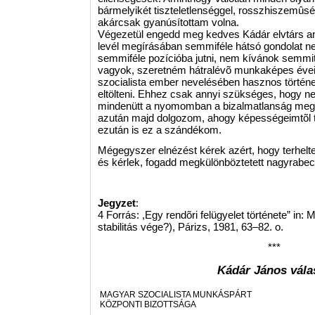
bármelyikét tiszteletlenséggel, rosszhiszemûs
akárcsak gyanúsítottam volna.
Végezetül engedd meg kedves Kádár elvtárs an
levél megírásában semmiféle hátsó gondolat n
semmiféle pozícióba jutni, nem kívánok semmit
vagyok, szeretném hátralévõ munkaképes éve
szocialista ember nevelésében hasznos történe
eltölteni. Ehhez csak annyi szükséges, hogy n
mindenütt a nyomomban a bizalmatlanság megfi
azután majd dolgozom, ahogy képességeimtõl tel
ezután is ez a szándékom.
Mégegyszer elnézést kérek azért, hogy terhelte
és kérlek, fogadd megkülönböztetett nagyrabec
Jegyzet
:
4 Forrás: ,Egy rendõri felügyelet története” in: 
stabilitás vége?), Párizs, 1981, 63–82. o.
***
Kádár János vála
MAGYAR SZOCIALISTA MUNKÁSPÁRT
KÖZPONTI BIZOTTSÁGA