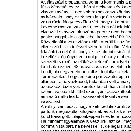
A választási propaganda során a kommunista p
fúzió kérdését és ez – bármi erélyesen és kateg
visszautasítás –, igen sok rokonszenvezõt riasz
nyilvánvaló, hogy ezek nem lángoló szocialis
volna ránk. Nagy részük azért, hogy a kommu
kevésbé rosszat válassza, részben nálunk talál
elveszett szavazatok száma persze nem becsül
pontossággal, de aligha lehet kevesebb 100–15
Közvetlenül a választások elõtt merült fel az ú
ellenkezõ híreszteléssel szemben közlöm Vele
felajánlotta nekünk, hogy ezt az akciót csinál
kezelték elég ügyesen a dolgot, néhány ember
szerzett ezekrõl az elõkészületekrõl, amelyek
tartottak kézben. 48 órával a választás elõtt a 
került, ahol egyértelmûen állást foglaltak a kék 
Természetes, hogy amikor a pártvezetõség a ma
álláspontra helyezkedett, tudatában volt annak
az eszközt bizonyos keretek között használni f
szerint valóban kb. 150 ezer ilyen szavazattöb
ami az 5 millió leadott szavazatot tekintve se
választást.
Arról nyilván tudsz, hogy a kék cédula körüli z
pártunk megbízottai kifogásolták és azt a kism
körül kavargott, tulajdonképpen Ries lemondása
Ha mindent figyelembe is veszünk, azt kell megá
kommunista párt, ha kevéssel is, de legális al