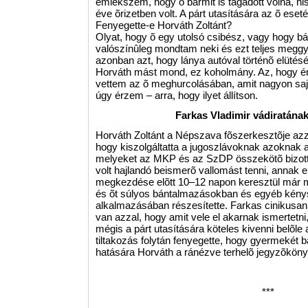
emlékszem, hogy õ bármit is tagadott volna, h
éve õrizetben volt. A párt utasítására az õ ese
Fenyegette-e Horváth Zoltánt?
Olyat, hogy õ egy utolsó csibész, vagy hogy b
valószínûleg mondtam neki és ezt teljes megg
azonban azt, hogy lánya autóval történõ elüté
Horváth mást mond, ez koholmány. Az, hogy én
vettem az õ meghurcolásában, amit nagyon sajná
úgy érzem – arra, hogy ilyet állítson.
Farkas Vladimir vádiratának
Horváth Zoltánt a Népszava fõszerkesztõje azza
hogy kiszolgáltatta a jugoszlávoknak azoknak 
melyeket az MKP és az SzDP összekötõ bizotts
volt hajlandó beismerõ vallomást tenni, annak el
megkezdése elõtt 10–12 napon keresztül már m
és õt súlyos bántalmazásokban és egyéb kény
alkalmazásában részesítette. Farkas cinikusan 
van azzal, hogy amit vele el akarnak ismertetni
mégis a párt utasítására köteles kivenni belõle
tiltakozás folytán fenyegette, hogy gyermekét b
hatására Horváth a ránézve terhelõ jegyzõkönyv
***