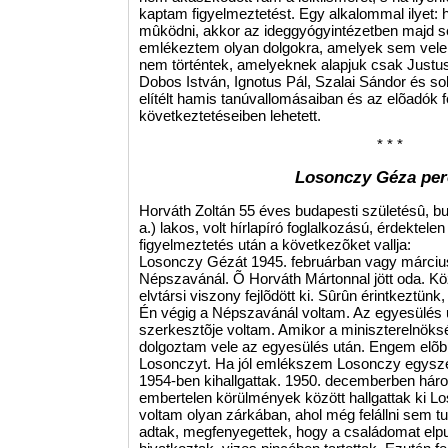
kaptam figyelmeztetést. Egy alkalommal ilyet: 
mûködni, akkor az ideggyógyintézetben majd se
emlékeztem olyan dolgokra, amelyek sem ve
nem történtek, amelyeknek alapjuk csak Justus P
Dobos István, Ignotus Pál, Szalai Sándor és so
elítélt hamis tanúvallomásaiban és az elõadók 
következtetéseiben lehetett.
* * *
Losonczy Géza pe
Horváth Zoltán 55 éves budapesti születésû, bu
a.) lakos, volt hírlapíró foglalkozású, érdektele
figyelmeztetés után a következõket vallja:
Losonczy Gézát 1945. februárban vagy márci
Népszavánál. Õ Horváth Mártonnal jött oda. Köz
elvtársi viszony fejlõdött ki. Sûrûn érintkeztün
Én végig a Népszavánál voltam. Az egyesülés 
szerkesztõje voltam. Amikor a miniszterelnöksé
dolgoztam vele az egyesülés után. Engem elõbb 
Losonczyt. Ha jól emlékszem Losonczy egyszer
1954-ben kihallgattak. 1950. decemberben három
embertelen körülmények között hallgattak ki L
voltam olyan zárkában, ahol még felállni sem tu
adtak, megfenyegettek, hogy a családomat elpus