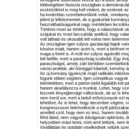
többségében fasiszta országban a demokráciát
eszközökkel is meg kell védeni, de ezeknek az
ha konkrétan szembekerülünk velük, mindannyi
jelent jó lelkiismeretet, de a gyakorlati kormán
használhatóságunkat nagy mértékben lecsökke
Történni most az történt, hogy a választások ut
szájukat és most becsukták anélkül, hogy valami
volt látható és okosabb lett volna nem belemenn
Az országban igen súlyos gazdasági bajok van
késése miatt, hanem azért is, mert a bérfront
maga a forint is. A múlt évi súlyos agrárolló meg
lett belõle, mert a parasztság szabotál. Egy év
parasztságot, amely zárt tömbben szembefordu
városi proletár, aki hûséggel kitartott, kemény ára
Az új kormány igyekszik majd radikális intézke
fogunk ebben segíteni. Igen szkeptikus vagyok
tekintetében, mert a párton belül legalább két p
hanem akadályozza a munkát. Lehet, hogy szemé
lesznek lényegbevágó változások, de az is lehet
nem kerül sor, mert a belsõ erõviszonyok ezt 
lehetõvé. Az is lehet, hogy december végére, va
kongresszuson bekövetkezik a nyílt pártszakadá
amellett szól, hogy nem ez lesz, hanem tovább
Mint látod, nem vagyok túlságosan optimista, d
helyzetben mást tenni, mint amit tettünk, nem le
rövidlátóan és ostobán viselkednek velünk sze