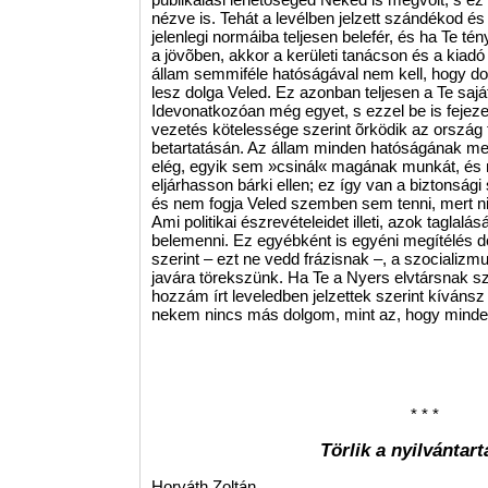
nézve is. Tehát a levélben jelzett szándékod 
jelenlegi normáiba teljesen belefér, és ha Te té
a jövõben, akkor a kerületi tanácson és a kiadó
állam semmiféle hatóságával nem kell, hogy d
lesz dolga Veled. Ez azonban teljesen a Te sajá
Idevonatkozóan még egyet, s ezzel be is fejezem
vezetés kötelessége szerint õrködik az ország 
betartatásán. Az állam minden hatóságának me
elég, egyik sem »csinál« magának munkát, és 
eljárhasson bárki ellen; ez így van a biztonsági
és nem fogja Veled szemben sem tenni, mert ni
Ami politikai észrevételeidet illeti, azok tagla
belemenni. Ez egyébként is egyéni megítélés
szerint – ezt ne vedd frázisnak –, a szocializ
javára törekszünk. Ha Te a Nyers elvtársnak s
hozzám írt leveledben jelzettek szerint kívánsz 
nekem nincs más dolgom, mint az, hogy minden
* * *
Törlik a nyilvántart
Horváth Zoltán