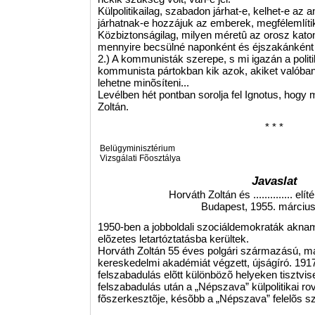
Külpolitikailag, szabadon járhat-e, kelhet-e az
járhatnak-e hozzájuk az emberek, megfélemlítik-
Közbiztonságilag, milyen méretû az orosz kat
mennyire becsülné naponként és éjszakánként e
2.) A kommunisták szerepe, s mi igazán a polit
kommunista pártokban kik azok, akiket valóban
lehetne minõsíteni...
Levélben hét pontban sorolja fel Ignotus, hogy m
Zoltán.
* * *
Belügyminisztérium
Vizsgálati Fõosztálya
Javaslat
Horváth Zoltán és .............. elí
Budapest, 1955. március
1950-ben a jobboldali szociáldemokraták akna
elõzetes letartóztatásba kerültek.
Horváth Zoltán 55 éves polgári származású, ma
kereskedelmi akadémiát végzett, újságíró. 1917
felszabadulás elõtt különbözõ helyeken tisztvise
felszabadulás után a „Népszava” külpolitikai ro
fõszerkesztõje, késõbb a „Népszava” felelõs sz