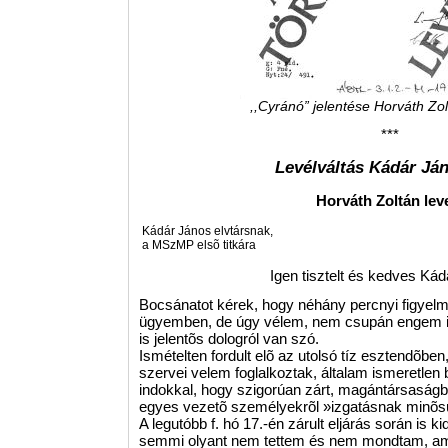
,,Cyránó” jelentése Horváth Zol
***
Levélváltás Kádár Ján
Horváth Zoltán lev
Kádár János elvtársnak,
a MSzMP elsõ titkára
Igen tisztelt és kedves Kádá
Bocsánatot kérek, hogy néhány percnyi figyel
ügyemben, de úgy vélem, nem csupán engem il
is jelentõs dologról van szó.
Ismételten fordult elõ az utolsó tíz esztendõbe
szervei velem foglalkoztak, általam ismeretlen 
indokkal, hogy szigorúan zárt, magántársasá
egyes vezetõ személyekrõl »izgatásnak minõsül
A legutóbb f. hó 17.-én zárult eljárás során is 
semmi olyant nem tettem és nem mondtam, ami 