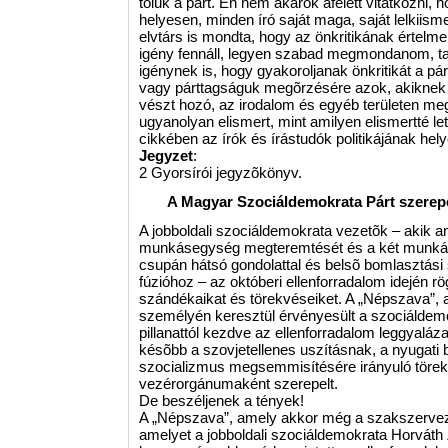
tõlük a párt. Én nem akarok afelett vitatkozni
helyesen, minden író saját maga, saját lelkiism
elvtárs is mondta, hogy az önkritikának értelm
igény fennáll, legyen szabad megmondanom, talá
igénynek is, hogy gyakoroljanak önkritikát a p
vagy párttagságuk megõrzésére azok, akiknek he
vészt hozó, az irodalom és egyéb területen meg
ugyanolyan elismert, mint amilyen elismertté l
cikkében az írók és írástudók politikájának hel
Jegyzet
:
2 Gyorsírói jegyzõkönyv.
A Magyar Szociáldemokrata Párt szerep
A jobboldali szociáldemokrata vezetõk – akik an
munkásegység megteremtését és a két munkás
csupán hátsó gondolattal és belsõ bomlasztási 
fúzióhoz – az októberi ellenforradalom idején rög
szándékaikat és törekvéseiket. A „Népszava”, 
személyén keresztül érvényesült a szociáldemo
pillanattól kezdve az ellenforradalom leggyaláz
késõbb a szovjetellenes uszításnak, a nyugati
szocializmus megsemmisítésére irányuló töre
vezérorgánumaként szerepelt.
De beszéljenek a tények!
A „Népszava”, amely akkor még a szakszervezet
amelyet a jobboldali szociáldemokrata Horváth 