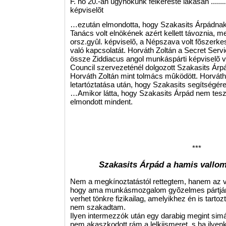
F. hó 20.-án ügynökünk felkereste lakásán .........
képviselõt
…ezután elmondotta, hogy Szakasits Árpádnak,
Tanács volt elnökének azért kellett távoznia, me
orsz.gyûl. képviselõ, a Népszava volt fõszerkes
való kapcsolatát. Horváth Zoltán a Secret Servi
össze Ziddiacus angol munkáspárti képviselõ vej
Council szervezeténél dolgozott Szakasits Árpá
Horváth Zoltán mint tolmács mûködött. Horváth 
letartóztatása után, hogy Szakasits segítségére 
…Amikor látta, hogy Szakasits Árpád nem tes
elmondott mindent.
***
Szakasits Árpád a hamis vallo
Nem a megkínoztatástól rettegtem, hanem az vo
hogy ama munkásmozgalom gyõzelmes pártjána
verhet tönkre fizikailag, amelyikhez én is tartoz
nem szakadtam.
Ilyen intermezzók után egy darabig megint simá
nem akaszkodott rám a lelkiismeret, s ha ilye