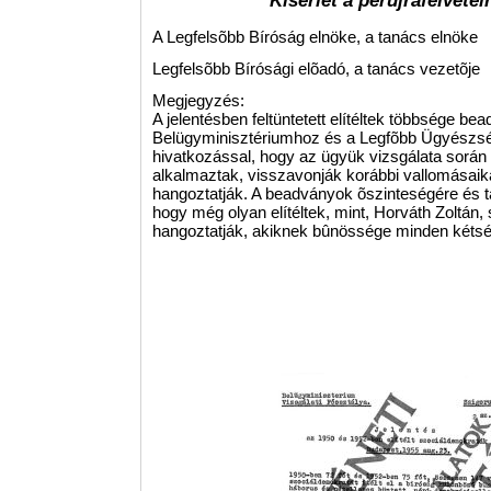
Kísérlet a perújrafelvéte
A Legfelsõbb Bíróság elnöke, a tanács elnöke
Legfelsõbb Bírósági elõadó, a tanács vezetõje
Megjegyzés:
A jelentésben feltüntetett elítéltek többsége bea
Belügyminisztériumhoz és a Legfõbb Ügyészsé
hivatkozással, hogy az ügyük vizsgálata sorá
alkalmaztak, visszavonják korábbi vallomásaika
hangoztatják. A beadványok õszinteségére és t
hogy még olyan elítéltek, mint, Horváth Zoltán, 
hangoztatják, akiknek bûnössége minden kétség