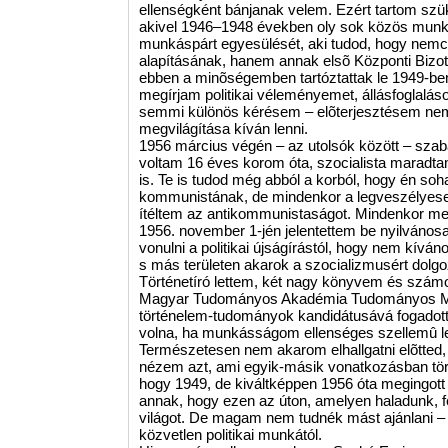
ellenségként bánjanak velem. Ezért tartom sz
akivel 1946–1948 években oly sok közös munkáv
munkáspárt egyesülését, aki tudod, hogy nem
alapításának, hanem annak elsõ Központi Bizot
ebben a minõségemben tartóztattak le 1949-ben
megírjam politikai véleményemet, állásfoglalá
semmi különös kérésem – elõterjesztésem ne
megvilágítása kíván lenni.
1956 március végén – az utolsók között – szab
voltam 16 éves korom óta, szocialista maradtam
is. Te is tudod még abból a korból, hogy én s
kommunistának, de mindenkor a legveszélyeseb
ítéltem az antikommunistaságot. Mindenkor men
1956. november 1-jén jelentettem be nyilvános
vonulni a politikai újságírástól, hogy nem kíváno
s más területen akarok a szocializmusért dolgo
Történetíró lettem, két nagy könyvem és szám
Magyar Tudományos Akadémia Tudományos Min
történelem-tudományok kandidátusává fogadott.
volna, ha munkásságom ellenséges szellemû let
Természetesen nem akarom elhallgatni elõtted
nézem azt, ami egyik-másik vonatkozásban tör
hogy 1949, de kiváltképpen 1956 óta megingott
annak, hogy ezen az úton, amelyen haladunk, fel
világot. De magam nem tudnék mást ajánlani – 
közvetlen politikai munkától.