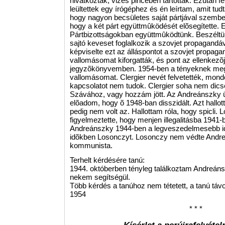
hivatkoztak, vizes pincében tartottak. Ezután f
leültettek egy írógéphez és én leírtam, amit t
hogy nagyon becsületes saját pártjával szembe
hogy a két párt együttmûködését elõsegítette.
Pártbizottságokban együttmûködtünk. Beszéltün
sajtó keveset foglalkozik a szovjet propagandá
képviselte ezt az álláspontot a szovjet propagand
vallomásomat kiforgatták, és pont az ellenkezõjé
jegyzõkönyvemben. 1954-ben a tényeknek meg
vallomásomat. Clergier nevét felvetették, mon
kapcsolatot nem tudok. Clergier soha nem dics
Szávához, vagy hozzám jött. Az Andreánszky 
elõadom, hogy õ 1948-ban disszidált. Azt hallott
pedig nem volt az. Hallottam róla, hogy spicli
figyelmeztette, hogy menjen illegalitásba 1941
Andreánszky 1944-ben a legveszedelmesebb id
idõkben Losonczyt. Losonczy nem védte Andre
kommunista.
Terhelt kérdésére tanú:
1944. októberben tényleg találkoztam Andreánszk
nekem segítségül.
Több kérdés a tanúhoz nem tétetett, a tanú távo
1954
* * *