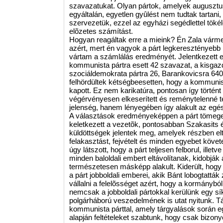
szavazatukat. Olyan pártok, amelyek augusztu
egyáltalán, egyetlen gyûlést nem tudtak tartani,
szervezetük, ezzel az egyházi segédlettel tökél
elõzetes számítást.
Hogyan reagáltak erre a mieink? Én Zala vármeg
azért, mert én vagyok a párt legkeresztényebb
vártam a számlálás eredményét. Jelentkezett e
kommunista pártra esett 42 szavazat, a kisgazd
szociáldemokrata pártra 26, Barankovicsra 640.
felhördültek kétségbeesetten, hogy a kommunist
kapott. Ez nem karikatúra, pontosan így törté
végérvényesen elkeserített és reménytelenné tet
jelenség, hanem lényegében így alakult az egé
A választások eredményeképpen a párt tömege
keletkezett a vezetõk, pontosabban Szakasits é
küldöttségek jelentek meg, amelyek részben elt
felakasztást, fejvételt és minden egyebet követe
úgy látszott, hogy a párt teljesen felborul, illetv
minden baloldali embert eltávolítanak, kidobják
természetesen másképp alakult. Kiderült, hogy a 
a párt jobboldali emberei, akik Bánt lobogtatták
vállalni a felelõsséget azért, hogy a kormánybó
nemcsak a jobboldali pártokkal kerülünk egy s
polgárháború veszedelmének is utat nyitunk. T
kommunista párttal, amely tárgyalások során e
alapján feltételeket szabtunk, hogy csak bizon