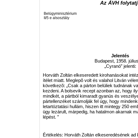
Az ÁVH folytatj
Belügyminisztérium
II/5 e alsosztály
Jelentés
Budapest, 1958. július
„Cyranó” jelenti:
Horváth Zoltán elkeseredett kirohanásokat inté
ítélet miatt. Meglepõ volt és valahol Litván vél
következõ: „Csak a párton belüliek tudnának v
kezdeni. A bolsevik recept azonban az, hogy il
mindkét, a pártból kimaradt gyanús és veszély
pártellenzéket számolják fel úgy, hogy minde
letartóztatási hullám, hiszen itt mintegy 250 em
ügy lezárult, márpedig, ha hatalmon akarnak ma
lépést. ”
Értékelés: Horváth Zoltán elkeseredésének ad 