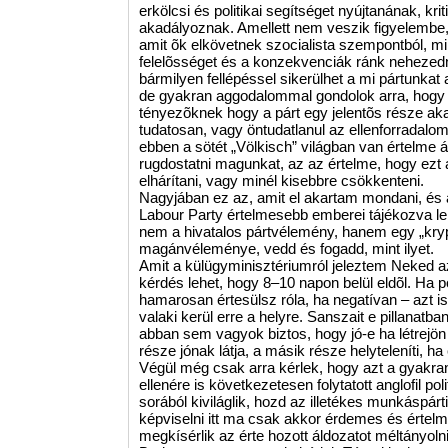
erkölcsi és politikai segítséget nyújtanának, kri
akadályoznak. Amellett nem veszik figyelembe, 
amit õk elkövetnek szocialista szempontból, mi 
felelõsséget és a konzekvenciák ránk nehezedn
bármilyen fellépéssel sikerülhet a mi pártunkat 
de gyakran aggodalommal gondolok arra, hogy s
tényezõknek hogy a párt egy jelentõs része aka
tudatosan, vagy öntudatlanul az ellenforradalom s
ebben a sötét „Völkisch” világban van értelme á
rugdostatni magunkat, az az értelme, hogy ezt
elhárítani, vagy minél kisebbre csökkenteni.
Nagyjában ez az, amit el akartam mondani, és 
Labour Party értelmesebb emberei tájékozva l
nem a hivatalos pártvélemény, hanem egy „kr
magánvéleménye, vedd és fogadd, mint ilyet.
Amit a külügyminisztériumról jeleztem Neked az
kérdés lehet, hogy 8–10 napon belül eldõl. Ha po
hamarosan értesülsz róla, ha negatívan – azt i
valaki kerül erre a helyre. Sanszait e pillanatb
abban sem vagyok biztos, hogy jó-e ha létrejö
része jónak látja, a másik része helyteleníti, ha
Végül még csak arra kérlek, hogy azt a gyak
ellenére is következetesen folytatott anglofil p
sorából kiviláglik, hozd az illetékes munkáspár
képviselni itt ma csak akkor érdemes és értel
megkísérlik az érte hozott áldozatot méltányolni