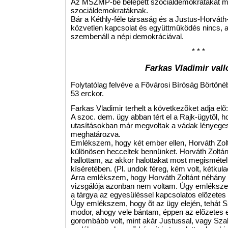
Az MSZMP-be belépett szociáldemokratákat má
szociáldemokratáknak.
Bár a Kéthly-féle társaság és a Justus-Horváth-S
közvetlen kapcsolat és együttmûködés nincs, az
szembenáll a népi demokráciával.
* * *
Farkas Vladimir val
Folytatólag felvéve a Fõvárosi Bíróság Börtöné
53 erckor.
Farkas Vladimir terhelt a következõket adja elõ:
A szoc. dem. ügy abban tért el a Rajk-ügytõl, hog
utasításokban már megvoltak a vádak lényeges
meghatározva.
Emlékszem, hogy két ember ellen, Horváth Zolt
különösen hecceltek bennünket. Horváth Zoltán
hallottam, az akkor halottakat most megismétel
kíséretében. (Pl. undok féreg, kém volt, kétkula
Arra emlékszem, hogy Horváth Zoltánt néhány í
vizsgálója azonban nem voltam. Úgy emlékszem
a tárgya az egyesüléssel kapcsolatos elõzetes 
Úgy emlékszem, hogy õt az ügy elején, tehát Sza
modor, ahogy vele bántam, éppen az elõzetes el
gorombább volt, mint akár Justussal, vagy Sz