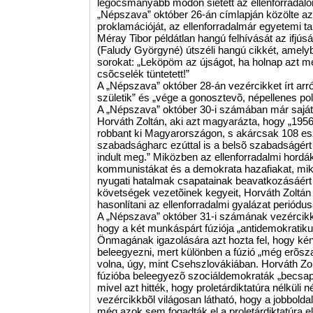
legocsmányabb módon sietett az ellenforradal
„Népszava” október 26-án címlapján közölte az 
proklamációját, az ellenforradalmár egyetemi ta
Méray Tibor példátlan hangú felhívását az ifj
(Faludy Györgyné) útszéli hangú cikkét, amely
sorokat: „Leköpöm az újságot, ha holnap azt mer
csõcselék tüntetett!”
A „Népszava” október 28-án vezércikket írt arr
születik” és „vége a gonosztevõ, népellenes pol
A „Népszava” október 30-i számában már saját 
Horváth Zoltán, aki azt magyarázta, hogy „195
robbant ki Magyarországon, s akárcsak 108 esz
szabadságharc ezúttal is a belsõ szabadságért 
indult meg.” Miközben az ellenforradalmi hordák
kommunistákat és a demokrata hazafiakat, mik
nyugati hatalmak csapatainak beavatkozásáért 
követségek vezetõinek kegyeit, Horváth Zoltán 
hasonlítani az ellenforradalmi gyalázat periódus
A „Népszava” október 31-i számának vezércikké
hogy a két munkáspárt fúziója „antidemokratiku
Önmagának igazolására azt hozta fel, hogy kény
beleegyezni, mert különben a fúzió „még erõsz
volna, úgy, mint Csehszlovákiában. Horváth Zolt
fúzióba beleegyezõ szociáldemokraták „becsap
mivel azt hitték, hogy proletárdiktatúra nélküli 
vezércikkbõl világosan látható, hogy a jobbolda
még azok sem fogadták el a proletárdiktatúra elv