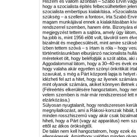
Hiszem és vallom azonban – Szabó Ervin vagy
hogy a szocialista építés felbecsülhetetlen jelen
szocialista embertípus kialakítása. »Szocialis
szükség – a szellem a fontos«, írta Szabó Ervi
magam munkájával ennek a kialakításában kív
rendszerrel szemben, hanem érte. Bizonyára elõ
megjegyzést tettem a sajtóra, amely úgy látom, r
ha jobb is, mint 1956 elõtt volt, távolról sem é
bizalmát és megbecsülését, mint amire szükség
ízben tettem szóvá – s írtam is róla – hogy ve
történetírásunkban elburjánzó nacionalista hul
méreteket ölt, hogy beléfojtják a szót abba, aki 
Aggodalommal látom, hogy a 30–40-es évek expon
hogy valaha akár egyetlen szónyi önkritikát írta
szavukat, s még a Párt központi lapja is helye
idézheti fel azt a hitet, hogy az ilyenek számá
mint olyanok számára, akiket könnyen illetnek a 
(Félreértés elkerülésére hangoztatom, hogy n
velem szemben is már-már rendszeressé lett 
elzárkózása.)
Súlyosan nyugtalanít, hogy rendszeresen kerü
megnyilatkozást, ami a Rákosi-korszak hibáit, bû
minden rosszhiszemû vagy akár csak bizalmat
hiheti, hogy a Párt (vagy az apparátus) nem sza
ettõl az átkos örökségtõl.
De talán nem kell hangoztatnom, hogy ezek é
ellenségesek. Aminthogy valótlan minden olyan 