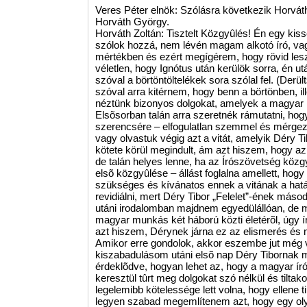
Veres Péter elnök: Szólásra következik Horváth
Horváth György.
Horváth Zoltán: Tisztelt Közgyûlés! Én egy kissé
szólok hozzá, nem lévén magam alkotó író, va
mértékben és ezért megígérem, hogy rövid les
véletlen, hogy Ignótus után kerülök sorra, én u
szóval a börtöntöltelékek sora szólal fel. (Der
szóval arra kitérnem, hogy benn a börtönben, il
néztünk bizonyos dolgokat, amelyek a magyar i
Elsõsorban talán arra szeretnék rámutatni, ho
szerencsére – elfogulatlan szemmel és mérgezetl
vagy olvastuk végig azt a vitát, amelyik Déry T
kötete körül megindult, ám azt hiszem, hogy az idõ
de talán helyes lenne, ha az Írószövetség közg
elsõ közgyûlése – állást foglalna amellett, hogy
szükséges és kívánatos ennek a vitának a határ
revidiálni, mert Déry Tibor „Felelet”-ének máso
utáni irodalomban majdnem egyedülállóan, de mi
magyar munkás két háború közti életérõl, úgy írt 
azt hiszem, Dérynek járna ez az elismerés és
Amikor erre gondolok, akkor eszembe jut még 
kiszabadulásom utáni elsõ nap Déry Tibornak
érdeklõdve, hogyan lehet az, hogy a magyar ír
keresztül tûrt meg dolgokat szó nélkül és tiltak
legelemibb kötelessége lett volna, hogy ellene t
legyen szabad megemlítenem azt, hogy egy olya