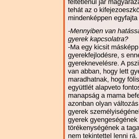
feltétlenül jár magyaráz
tehát az o kifejezoeszkö
mindenképpen egyfajta
-Mennyiben van hatással
gyerek kapcsolatra?
-Ma egy kicsit másképp 
gyerekfejlodésre, s en
gyereknevelésre. A psz
van abban, hogy lett g
maradhatnak, hogy föli
együttlét alapveto font
manapság a mama befek
azonban olyan változás 
gyerek személyiségének 
gyerek gyengeségének é
törékenységének a tag
nem tekintettel lenni r