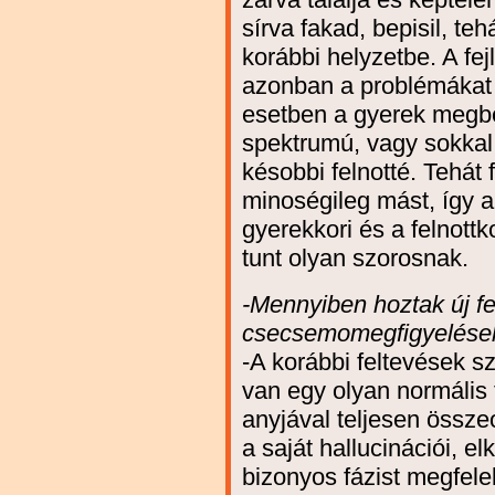
sírva fakad, bepisil, te
korábbi helyzetbe. A fe
azonban a problémákat k
esetben a gyerek megb
spektrumú, vagy sokkal
késobbi felnotté. Tehát
minoségileg mást, így 
gyerekkori és a felnott
tunt olyan szorosnak.
-Mennyiben hoztak új f
csecsemomegfigyelése
-A korábbi feltevések s
van egy olyan normális 
anyjával teljesen össze
a saját hallucinációi, el
bizonyos fázist megfele