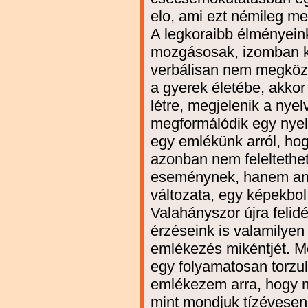
elo, ami ezt némileg me
A legkoraibb élményein
mozgásosak, izomban k
verbálisan nem megköze
a gyerek életébe, akkor
létre, megjelenik a nye
megformálódik egy nyelv
egy emlékünk arról, hog
azonban nem feleltethe
eseménynek, hanem ann
változata, egy képekbol,
Valahányszor újra felidé
érzéseink is valamilyen
emlékezés mikéntjét. 
egy folyamatosan torz
emlékezem arra, hogy m
mint mondjuk tízévesen