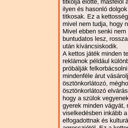
titkolja elotte, másfelo
ilyen és hasonló dolgok
titkosak. Ez a kettossé
mivel nem tudja, hogy n
Mivel ebben senki nem 
buntudatos lesz, rossza
után kíváncsiskodik.
A kettos játék minden te
reklámok például külön
próbálják felkorbácsol
mindenféle árut vásárol
ösztönkorlátozó, mégh
ösztönkorlátozó elvárás 
hogy a szülok vegyenek 
gyerek minden vágyát, 
viselkedésben inkább a 
elfogadottnak és kulturá
agressziótól. Ez a kett