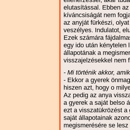
elutasítással. Ebben az
kíváncsiságát nem fogja
az anyját fürkészi, olya
veszélyes. Indulatot, el
Ezek számára fájdalmas
egy ido után kénytelen l
állapotának a megismer
visszajelzésekkel nem f
- Mi történik akkor, amik
- Ekkor a gyerek önmagá
hiszen azt, hogy o milye
Az pedig az anya vissza
a gyerek a saját belso á
ezt a visszatükrözést a
saját állapotainak azo
megismerésére se lesz 