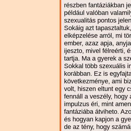
részben fantáziákban je
például valóban valamil
szexualitás pontos jele
Sokáig azt tapasztaltuk
elképzelése arról, mi tö
ember, azaz apja, anyj
ijeszto, mivel félreérti
tartja. Ma a gyerek a sz
Sokkal több szexuális i
korábban. Ez is egyfajt
következménye, ami biz
volt, hiszen eltunt egy 
fennáll a veszély, hogy
impulzus éri, mint ame
fantáziába átviheto. Azo
és hogyan kapjon a gyer
de az tény, hogy számár