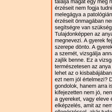
találja magát egy meg n
érzéseit nem fogja tudni
melegágya a patológián
érzéseit önmagában nem
segítségre van szüksége
Tulajdonképpen az anya 
megnevezi. A gyerek fe
szerepe dönto. A gyerek
a szemét, vizsgálja anna
zajlik benne. Ez a vizs
természetesen az anya 
lehet az o kisbabájában
ezt nem jól értelmezi?
gondolok, hanem arra is
kifejezetten nem jó, ne
a gyereket, vagy eleve 
elképzelés, amit az nem
ellenérzéssel, akár tud