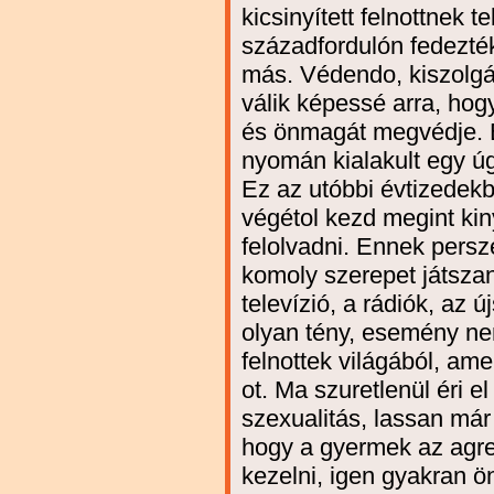
kicsinyített felnottnek t
századfordulón fedezték
más. Védendo, kiszolgál
válik képessé arra, ho
és önmagát megvédje. 
nyomán kialakult egy úg
Ez az utóbbi évtizedek
végétol kezd megint kin
felolvadni. Ennek persz
komoly szerepet játsz
televízió, a rádiók, az
olyan tény, esemény nem
felnottek világából, ame
ot. Ma szuretlenül éri el
szexualitás, lassan már
hogy a gyermek az agre
kezelni, igen gyakran ö