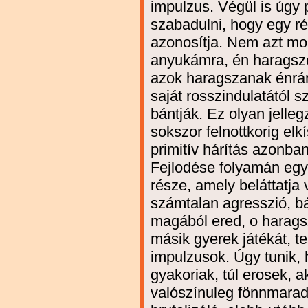
impulzus. Végül is úgy p
szabadulni, hogy egy r
azonosítja. Nem azt m
anyukámra, én haragsz
azok haragszanak énrám
saját rosszindulatától s
bántják. Ez olyan jelleg
sokszor felnottkorig elkí
primitív hárítás azonban
Fejlodése folyamán egy
része, amely beláttatja
számtalan agresszió, bán
magából ered, o haragsz
másik gyerek játékát, t
impulzusok. Úgy tunik, 
gyakoriak, túl erosek, ak
valószínuleg fönnmarad