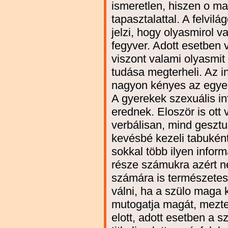
ismeretlen, hiszen o m
tapasztalattal. A felvil
jelzi, hogy olyasmirol v
fegyver. Adott esetben 
viszont valami olyasmit
tudása megterheli. Az i
nagyon kényes az egye
A gyerekek szexuális i
erednek. Eloször is ott
verbálisan, mind geszt
kevésbé kezeli tabukén
sokkal több ilyen infor
része számukra azért n
számára is természetes.
válni, ha a szülo maga k
mutogatja magát, meztel
elott, adott esetben a 