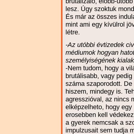
brutalizáló, elobb-utóbb
lesz. Úgy szoktuk mond
És már az összes indula
mint ami egy kívülrol j
létre.
-Az utóbbi évtizedek civi
médiumok hogyan hatot
személyiségének kialak
-Nem tudom, hogy a vilá
brutálisabb, vagy pedig 
száma szaporodott. De 
hiszem, mindegy is. Teh
agresszióval, az nincs 
elképzelheto, hogy egy a
erosebben kell védekez
a gyerek nemcsak a sz
impulzusait sem tudja m