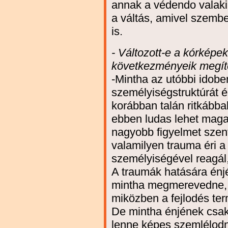
annak a védendo valaki
a váltás, amivel szembe
is.
- Változott-e a kórképek
következményeik megít
-Mintha az utóbbi idobe
személyiségstruktúrát é
korábban talán ritkábba
ebben ludas lehet maga
nagyobb figyelmet szent
valamilyen trauma éri a
személyiségével reagál,
A traumák hatására énjé
mintha megmerevedne, f
miközben a fejlodés te
De mintha énjének csak
lenne képes szemlélodni,