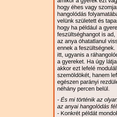
amikor a gyerek ezt vagy 
hogy éhes vagy szomja
hangolódás folyamatába
velünk született és tapa
hogy ha például a gyere
feszültséghangot is ad, 
az anya óhatatlanul vis
ennek a feszültségnek.
itt, ugyanis a ráhangoló
a gyereket. Ha úgy látja
akkor ezt lefelé modulá
szemöldökét, hanem lefel
egészen parányi rezdülés
néhány percen belül.
- És mi történik az ol
az anyai hangolódás fé
- Konkrét példát mond