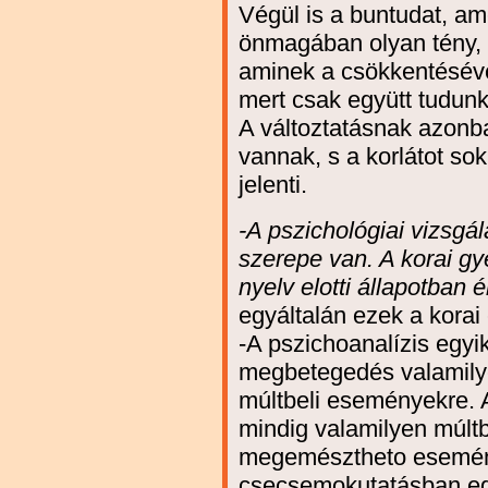
Végül is a buntudat, ame
önmagában olyan tény, 
aminek a csökkentéséve
mert csak együtt tudunk
A változtatásnak azonb
vannak, s a korlátot s
jelenti.
-A pszichológiai vizsgá
szerepe van. A korai gy
nyelv elotti állapotban
egyáltalán ezek a kora
-A pszichoanalízis egyi
megbetegedés valamily
múltbeli eseményekre. A
mindig valamilyen múltb
megemésztheto esemény
csecsemokutatásban eg