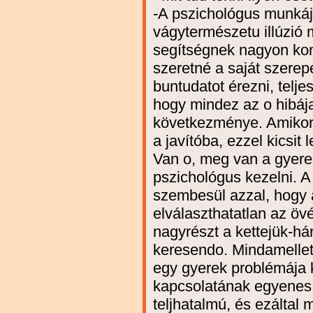
-A pszichológus munkáj
vágytermészetu illúzió 
segítségnek nagyon kom
szeretné a saját szerepé
buntudatot érezni, telje
hogy mindez az o hibáj
következménye. Amikor 
a javítóba, ezzel kicsit
Van o, meg van a gyerek
pszichológus kezelni. A
szembesül azzal, hogy 
elválaszthatatlan az öv
nagyrészt a kettejük-h
keresendo. Mindamelle
egy gyerek problémája k
kapcsolatának egyenes
teljhatalmú, és ezáltal 