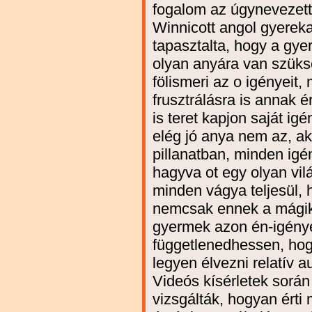
fogalom az úgynevezett 
Winnicott angol gyereka
tapasztalta, hogy a gy
olyan anyára van szüks
fölismeri az o igényeit,
frusztrálásra is annak
is teret kapjon saját ig
elég jó anya nem az, a
pillanatban, minden igé
hagyva ot egy olyan vil
minden vágya teljesül, 
nemcsak ennek a mágik
gyermek azon én-igényé
függetlenedhessen, ho
legyen élvezni relatív a
Videós kísérletek sorá
vizsgálták, hogyan érti