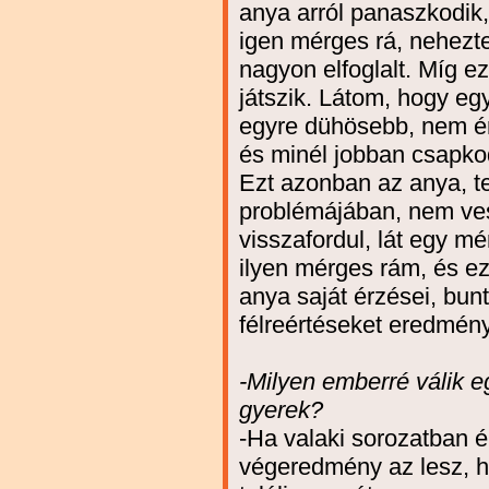
anya arról panaszkodik
igen mérges rá, nehezte
nagyon elfoglalt. Míg e
játszik. Látom, hogy eg
egyre dühösebb, nem ért
és minél jobban csapko
Ezt azonban az anya, te
problémájában, nem ves
visszafordul, lát egy m
ilyen mérges rám, és ez
anya saját érzései, bun
félreértéseket eredmén
-Milyen emberré válik e
gyerek?
-Ha valaki sorozatban ér
végeredmény az lesz, h