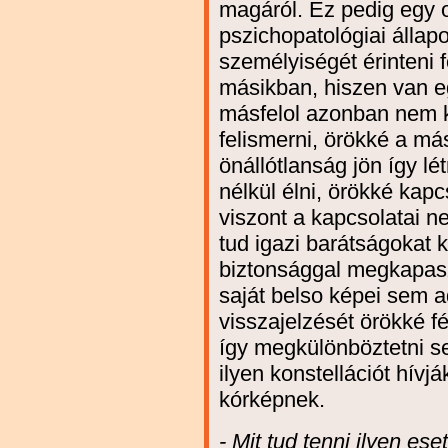
magáról. Ez pedig egy ol
pszichopatológiai állapo
személyiségét érinteni f
másikban, hiszen van eg
másfelol azonban nem k
felismerni, örökké a má
önállótlanság jön így l
nélkül élni, örökké kapc
viszont a kapcsolatai 
tud igazi barátságokat 
biztonsággal megkapas
saját belso képei sem 
visszajelzését örökké fé
így megkülönböztetni se
ilyen konstellációt hívjá
kórképnek.
- Mit tud tenni ilyen e