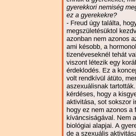
gyerekkori nemiség megí
ez a gyerekekre?
- Freud úgy találta, ho
megszületésüktol kezdv
azonban nem azonos azz
ami késobb, a hormonok
tizenéveseknél tehát val
viszont létezik egy korá
érdeklodés. Ez a koncep
volt rendkívül átüto, me
aszexuálisnak tartották
kérdéses, hogy a kisgye
aktivitása, sot sokszor 
hogy ez nem azonos a fe
kíváncsiságával. Nem 
biológiai alapjai. A gye
de a szexuális aktivitás