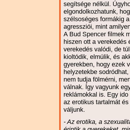
segítsége nélkül. Úgyh
elgondolkozhatunk, hog
szélsoséges formákig 
agressziói, mint amily
A Bud Spencer filmek m
hiszen ott a verekedés é
verekedés valódi, de túl
kioltódik, elmúlik, és a
gyerekben, hogy ezek ve
helyzetekbe sodródhat
nem tudja fölmérni, mer
válnak. Így vagyunk egy
reklámokkal is. Egy ido
az erotikus tartalmát és
váljunk.
- Az erotika, a szexual
érintik a gyerekeket, mi