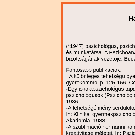
H
(*1947) pszichológus, pszich
és munkatársa. A Pszichoana
bizottságának vezetõje. Bud
Fontosabb publikációk:
- A különleges tehetségû gye
gyerekemmel p. 125-156. Go
-Egy iskolapszichológus tap
pszichológusok (Pszichológi
1986.
-A tehetségélmény serdülõko
In: Klinikai gyermekpszichol
Akadémia. 1988.
-A szublimáció hermanni kon
kreativitáselméletei. In: Psz