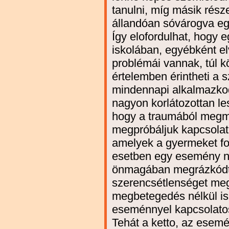
tanulni, míg másik rés
állandóan sóvárogva egyf
Így elofordulhat, hogy e
iskolában, egyébként el
problémái vannak, túl k
értelemben érintheti a 
mindennapi alkalmazko
nagyon korlátozottan le
hogy a traumából megm
megpróbáljuk kapcsolatb
amelyek a gyermeket fog
esetben egy esemény ne
önmagában megrázkódta
szerencsétlenséget meg
megbetegedés nélkül is
eseménnyel kapcsolatos,
Tehát a ketto, az esemén