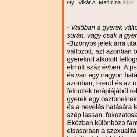
Gy., Vikár A. Medicina 2001.
- Valóban a gyerek vált
során, vagy csak a gyer
-Bizonyos jelek arra ut
változott, azt azonban b
gyerekrol alkotott felfo
elmúlt száz évben. A ps
és van egy nagyon hatá
azonban, Freud és az o
felnottek terápiájából r
gyerek egy ösztöneinek k
és a nevelés hatására 
szép lassan, fokozatosa
Eközben különbözo fant
elsosorban a szexualit