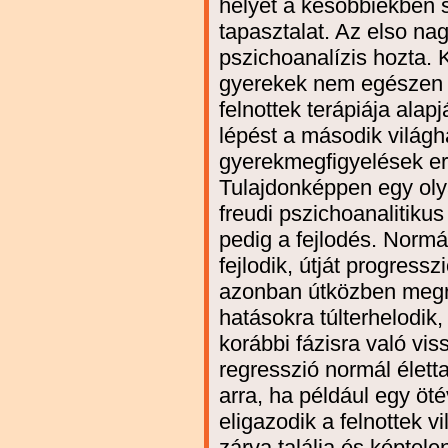
helyét a késobbiekben s
tapasztalat. Az elso nag
pszichoanalízis hozta. 
gyerekek nem egészen 
felnottek terápiája alap
lépést a második világh
gyerekmegfigyelések er
Tulajdonképpen egy oly
freudi pszichoanalitikus
pedig a fejlodés. Normá
fejlodik, útját progressz
azonban útközben megrá
hatásokra túlterhelodik
korábbi fázisra való vi
regresszió normál élett
arra, ha például egy öt
eligazodik a felnottek v
zárva találja és képtelen