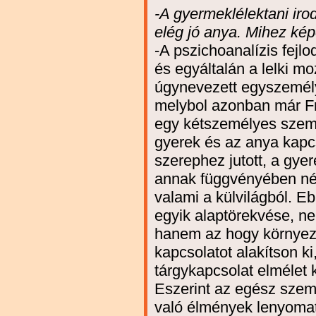
-A gyermeklélektani iro
elég jó anya. Mihez kép
-A pszichoanalízis fej
és egyáltalán a lelki m
úgynevezett egyszemély
melybol azonban már Fr
egy kétszemélyes szemlé
gyerek és az anya kapc
szerephez jutott, a gy
annak függvényében né
valami a külvilágból. 
egyik alaptörekvése, n
hanem az hogy környeze
kapcsolatot alakítson ki
tárgykapcsolat elmélet k
Eszerint az egész szem
való élmények lenyomatá