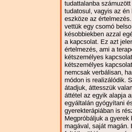
tudattalanba számuzött
tudatosul, vagyis az én k
eszköze az értelmezés.
vettük egy csomó belso 
késobbiekben azzal egé
a kapcsolat. Ez azt jele
értelmezés, ami a terap
kétszemélyes kapcsolat
kétszemélyes kapcsola
nemcsak verbálisan, 
módon is realizálódik.
átadjuk, áttesszük val
áttétel az egyik alapja 
egyáltalán gyógyítani és
gyerekterápiában is ré
Megpróbáljuk a gyerek ko
magával, saját magán. 