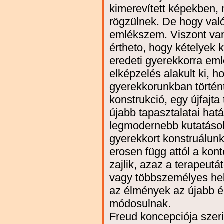
kimerevített képekben,
rögzülnek. De hogy valój
emlékszem. Viszont van 
értheto, hogy kételyek 
eredeti gyerekkorra em
elképzelés alakult ki, h
gyerekkorunkban történ
konstrukció, egy újfajta
újabb tapasztalatai hatá
legmodernebb kutatások
gyerekkort konstruálunk
erosen függ attól a kon
zajlik, azaz a terapeutá
vagy többszemélyes hel
az élmények az újabb é
módosulnak.
Freud koncepciója szeri