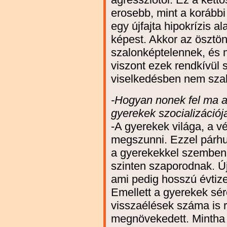
erosebb, mint a korábbi
egy újfajta hipokrízis al
képest. Akkor az ösztön
szalonképtelennek, és 
viszont ezek rendkívül
viselkedésben nem sza
-Hogyan nonek fel ma a
gyerekek szocializáció
-A gyerekek világa, a v
megszunni. Ezzel párhu
a gyerekekkel szembeni
szinten szaporodnak. Ú
ami pedig hosszú évtize
Emellett a gyerekek sér
visszaélések száma is 
megnövekedett. Mintha 