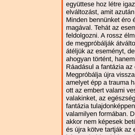
együttese hoz létre iga
elváltozást, amit azután
Minden bennünket éro é
magával. Tehát az ese
feldolgozni. A rossz él
de megpróbálják átválto
átéljük az eseményt, de
ahogyan történt, hanem 
Ráadásul a fantázia az
Megpróbálja újra vissz
amelyet épp a trauma ha
ott az embert valami ves
valakinket, az egészség
fantázia tulajdonképpen 
valamilyen formában. De
akkor nem képesek betöl
és újra kötve tartják az