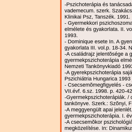
-Pszichoterápia és tanácsad
vademecum. szerk. Szakács F
Klinikai Psz, Tanszék. 1991.
- Gyermekkori pszichoszomat
elmélete és gyakorlata. II. 
1993.
- Dominique esete In. A gye
gyakorlata III. vol.p. 18-34
-A családrajz jelentõsége a 
gyermekpszichoterápia elméle
Nemzeti Tankönyvkiadó 199
-A gyerekpszichoterápia sajá
Pszichiátria Hungarica 1993 j
- Csecsemõmegfigyelés - cse
VII.évf. 6.sz. 1998. p. 420-4
-Gyermekpszichoterápiák. / c
tankönyve. Szerk.: Szõnyi, F
-A meggyengült apai jelenlét.
gyermekpszichoterápia. I. év
-A csecsemõkor pszichológiáj
megközelítése. In: Dinamikus