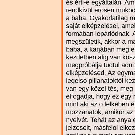
és érti-e egyáltalán. A
rendkívül erosen muködi
a baba. Gyakorlatilag m
saját elképzelései, ame
formában lepárlódnak. 
megszületik, akkor a m
baba, a karjában meg eg
kezdetben alig van kös
megpróbálja tudtul adni
elképzelésed. Az egym
legelso pillanatoktól ke
van egy közelítés, meg a
elfogadja, hogy ez egy r
mint aki az o lelkében é
mozzanatok, amikor az 
nyelvét. Tehát az anya 
jelzéseit, másfelol elke