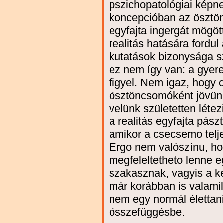
pszichopatológiai képne
koncepcióban az ösztöne
egyfajta ingergát mögött
realitás hatására fordul
kutatások bizonysága sz
ez nem így van: a gyere
figyel. Nem igaz, hogy 
ösztöncsomóként jövünk 
velünk születetten léte
a realitás egyfajta pász
amikor a csecsemo tel
Ergo nem valószínu, h
megfeleltetheto lenne e
szakasznak, vagyis a k
már korábban is valamil
nem egy normál élettani
összefüggésbe.