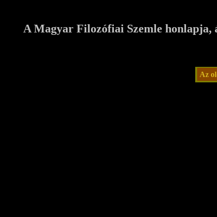
A Magyar Filozófiai Szemle honlapja, á
Az ol