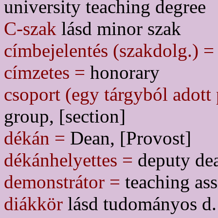
university teaching degree
C-szak
lásd minor szak
címbejelentés (szakdolg.) =
címzetes =
honorary
csoport (egy tárgyból adot
group, [section]
dékán =
Dean, [Provost]
dékánhelyettes =
deputy dea
demonstrátor =
teaching ass
diákkör
lásd tudományos d.