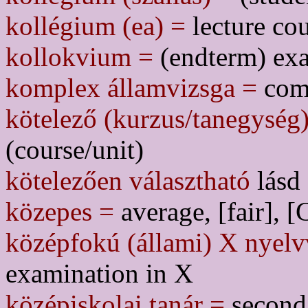
kollégium (ea) =
lecture co
kollokvium =
(endterm) exa
komplex államvizsga =
comp
kötelező (kurzus/tanegység
(course/unit)
kötelezően választható
lásd 
közepes =
average, [fair], [
középfokú (állami) X nyelv
examination in X
középiskolai tanár =
seconda