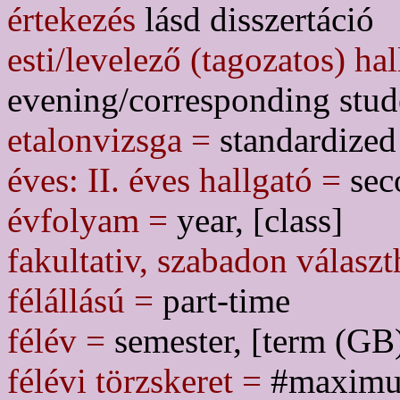
értekezés
lásd disszertáció
esti/levelező (tagozatos) ha
evening/corresponding stud
etalonvizsga =
standardized
éves: II. éves hallgató =
sec
évfolyam =
year, [class]
fakultativ, szabadon választ
félállású =
part-time
félév =
semester, [term (GB
félévi törzskeret =
#maximum