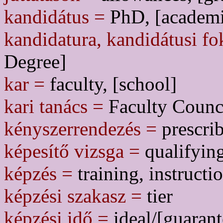
kandidátus =
PhD, [academi
kandidatura, kandidátusi fo
Degree]
kar =
faculty, [school]
kari tanács =
Faculty Counc
kényszerrendezés =
prescrib
képesítő vizsga =
qualifyin
képzés =
training, instruct
képzési szakasz =
tier
képzési idő =
ideal/[guarant