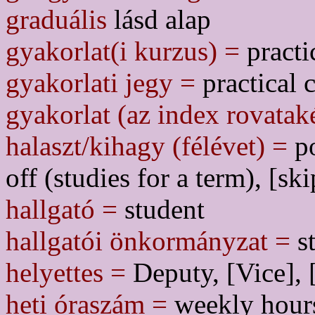
graduális
lásd alap
gyakorlat(i kurzus) =
practic
gyakorlati jegy =
practical 
gyakorlat (az index rovatak
halaszt/kihagy (félévet) =
po
off (studies for a term), [sk
hallgató =
student
hallgatói önkormányzat =
st
helyettes =
Deputy, [Vice], 
heti óraszám =
weekly hour