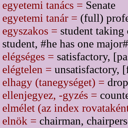
egyetemi tanács =
Senate
egyetemi tanár =
(full) prof
egyszakos =
student taking 
student, #he has one major
elégséges =
satisfactory, [pa
elégtelen =
unsatisfactory, [f
elhagy (tanegységet) =
drop/
ellenjegyez, -gyzés =
counte
elmélet (az index rovatakén
elnök =
chairman, chairpers