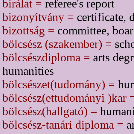
bírálat =
referee's report
bizonyítvány =
certificate,
bizottság =
committee, boa
bölcsész (szakember) =
scho
bölcsészdiploma =
arts degr
humanities
bölcsészet(tudomány) =
huma
bölcsész(ettudományi )kar 
bölcsész(hallgató) =
humanit
bölcsész-tanári diploma =
ar