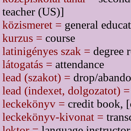
teacher (US)]
közismeret =
general educa
kurzus =
course
latinigényes szak =
degree r
látogatás =
attendance
lead (szakot) =
drop/abandon
lead (indexet, dolgozatot) =
leckekönyv =
credit book, 
leckekönyv-kivonat =
trans
lektor =
language instructor,