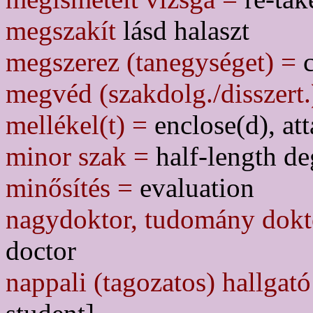
megszakít
lásd halaszt
megszerez (tanegységet) =
c
megvéd (szakdolg./disszert.
mellékel(t) =
enclose(d), at
minor szak =
half-length de
minősítés =
evaluation
nagydoktor, tudomány dokt
doctor
nappali (tagozatos) hallgató