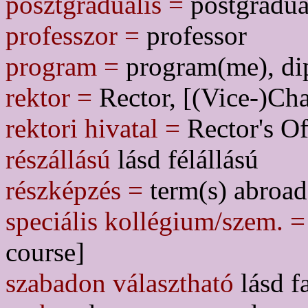
posztgraduális =
postgradua
professzor =
professor
program =
program(me), di
rektor =
Rector, [(Vice-)Cha
rektori hivatal =
Rector's Of
részállású
lásd félállású
részképzés =
term(s) abroad
speciális kollégium/szem. =
course]
szabadon választható
lásd f