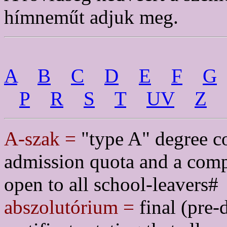
hímneműt adjuk meg.
A
B
C
D
E
F
G
P
R
S
T
UV
Z
A-szak =
"type A" degree co
admission quota and a comp
open to all school-leavers#
abszolutórium =
final (pre-