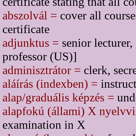
certificate stating that all
abszolvál =
cover all courses
certificate
adjunktus =
senior lecturer,
professor (US)]
adminisztrátor =
clerk, secr
aláírás (indexben) =
instruct
alap/graduális képzés =
unde
alapfokú (állami) X nyelvv
examination in X