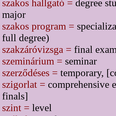
szakos hallgató =
degree stu
major
szakos program =
specializ
full degree)
szakzáróvizsga =
final exam
szeminárium =
seminar
szerződéses =
temporary, [c
szigorlat =
comprehensive ex
finals]
szint =
level