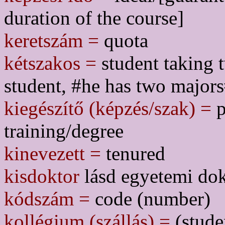
duration of the course]
keretszám =
quota
kétszakos =
student taking 
student, #he has two major
kiegészítő (képzés/szak) =
p
training/degree
kinevezett =
tenured
kisdoktor
lásd egyetemi dok
kódszám =
code (number)
kollégium (szállás) =
(studen