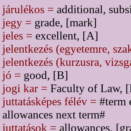
járulékos =
additional, subs
jegy =
grade, [mark]
jeles =
excellent, [A]
jelentkezés (egyetemre, sza
jelentkezés (kurzusra, vizsg
jó =
good, [B]
jogi kar =
Faculty of Law, 
juttatásképes félév =
#term e
allowances next term#
juttatások =
allowances, [gr