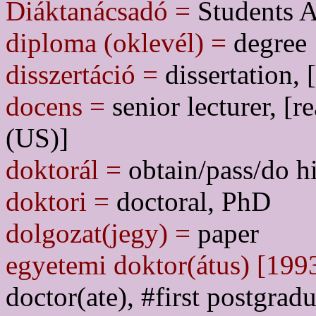
Diáktanácsadó =
Students A
diploma (oklevél) =
degree
disszertáció =
dissertation, [
docens =
senior lecturer, [r
(US)]
doktorál =
obtain/pass/do hi
doktori =
doctoral, PhD
dolgozat(jegy) =
paper
egyetemi doktor(átus) [1993
doctor(ate), #first postgra