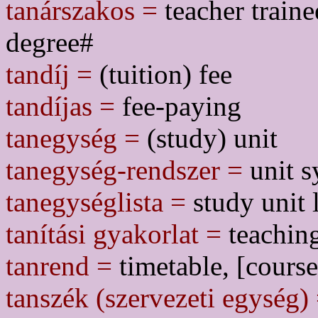
tanárszakos =
teacher traine
degree#
tandíj =
(tuition) fee
tandíjas =
fee-paying
tanegység =
(study) unit
tanegység-rendszer =
unit s
tanegységlista =
study unit l
tanítási gyakorlat =
teaching
tanrend =
timetable, [course 
tanszék (szervezeti egység)