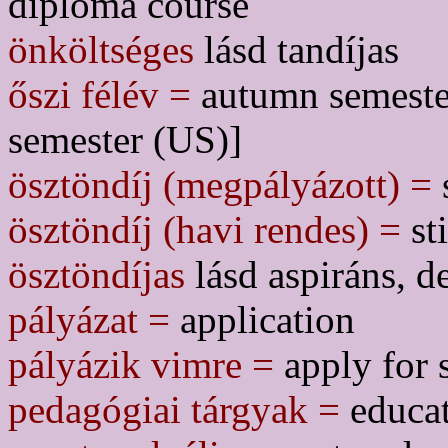
diploma course
önköltséges
lásd tandíjas
őszi félév =
autumn semester
semester (US)]
ösztöndíj (megpályázott) =
ösztöndíj (havi rendes) =
st
ösztöndíjas
lásd aspiráns, d
pályázat =
application
pályázik vimre =
apply for 
pedagógiai tárgyak =
educat