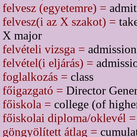
felvesz (egyetemre) =
admit 
felvesz(i az X szakot) =
take
X major
felvételi vizsga =
admission 
felvétel(i eljárás) =
admissio
foglalkozás =
class
főigazgató =
Director Gener
főiskola =
college (of highe
főiskolai diploma/oklevél =
göngyölített átlag =
cumulat