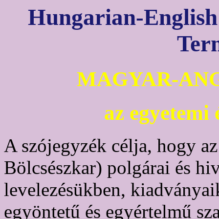
Hungarian-English 
Ter
MAGYAR-ANG
az egyetemi 
A szójegyzék célja, hogy a
Bölcsészkar) polgárai és hi
levelezésükben, kiadványaik
egyöntetű és egyértelmű sza