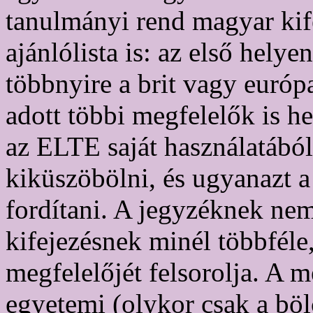
tanulmányi rend magyar kife
ajánlólista is: az első hel
többnyire a brit vagy európa
adott többi megfelelők is h
az ELTE saját használatából
kiküszöbölni, és ugyanazt 
fordítani. A jegyzéknek ne
kifejezésnek minél többféle
megfelelőjét felsorolja. A 
egyetemi (olykor csak a bö