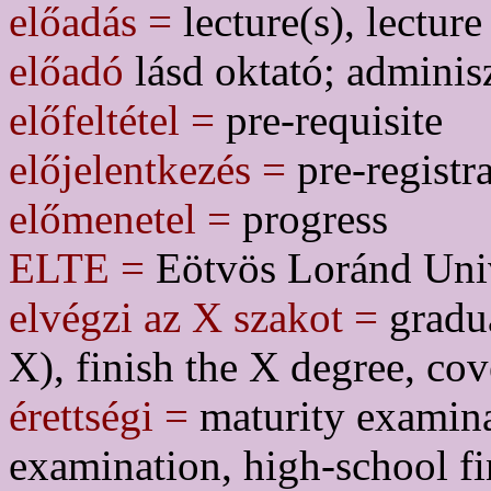
előadás =
lecture(s), lecture
előadó
lásd oktató; adminisz
előfeltétel =
pre-requisite
előjelentkezés =
pre-registra
előmenetel =
progress
ELTE =
Eötvös Loránd Univ
elvégzi az X szakot =
gradua
X), finish the X degree, co
érettségi =
maturity examina
examination, high-school f