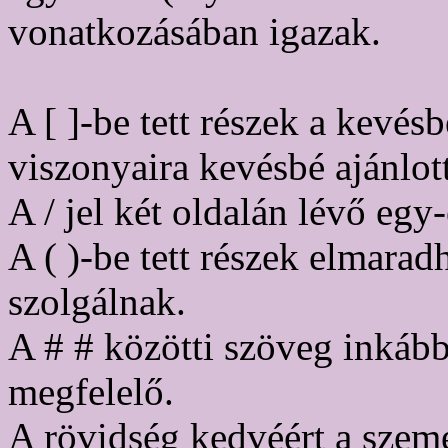
vonatkozásában igazak.
A [ ]-be tett részek a kevé
viszonyaira kevésbé ajánlot
A / jel két oldalán lévő egy
A ( )-be tett részek elmara
szolgálnak.
A # # közötti szöveg inkább
megfelelő.
A rövidség kedvéért a szem