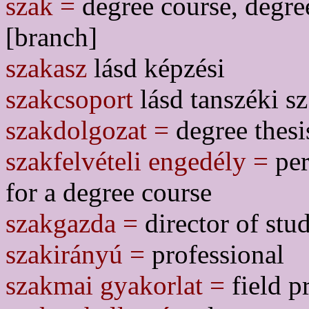
szak =
degree course, degree
[branch]
szakasz
lásd képzési
szakcsoport
lásd tanszéki sz
szakdolgozat =
degree thesi
szakfelvételi engedély =
per
for a degree course
szakgazda =
director of stud
szakirányú =
professional
szakmai gyakorlat =
field p