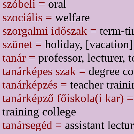
szóbeli =
oral
szociális =
welfare
szorgalmi időszak =
term-t
szünet =
holiday, [vacation]
tanár =
professor, lecturer, t
tanárképes szak =
degree co
tanárképzés =
teacher train
tanárképző főiskola(i kar) =
training college
tanársegéd =
assistant lectur