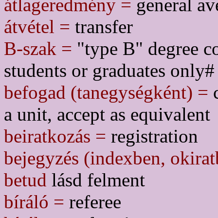
átlageredmény =
general av
átvétel =
transfer
B-szak =
"type B" degree co
students or graduates only#
befogad (tanegységként) =
c
a unit, accept as equivalent
beiratkozás =
registration
bejegyzés (indexben, okirat
betud
lásd felment
bíráló =
referee