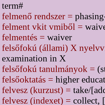
term#
felmenő rendszer =
phasing
felment vkit vmiből =
waive
felmentés =
waiver
felsőfokú (állami) X nyelvv
examination in X
felsőfokú tanulmányok =
(s
felsőoktatás =
higher educa
felvesz (kurzust) =
take/[add
felvesz (indexet) =
collect, 