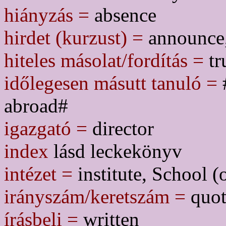
hiányzás =
absence
hirdet (kurzust) =
announce, 
hiteles másolat/fordítás =
tr
időlegesen másutt tanuló =
#
abroad#
igazgató =
director
index
lásd leckekönyv
intézet =
institute, School (o
irányszám/keretszám =
quot
írásbeli =
written