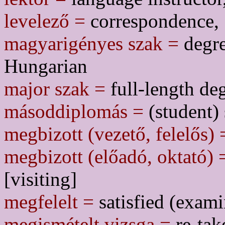
levelező =
correspondence, 
magyarigényes szak =
degre
Hungarian
major szak =
full-length de
másoddiplomás =
(student) 
megbizott (vezető, felelős) 
megbizott (előadó, oktató) 
[visiting]
megfelelt =
satisfied (exami
megismételt vizsga =
re-tak