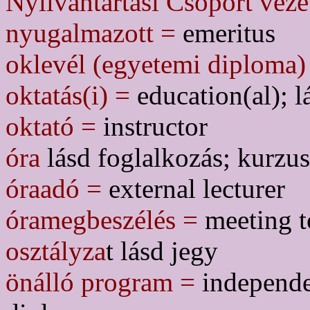
Nyilvántartási Csoport veze
nyugalmazott =
emeritus
oklevél (egyetemi diploma)
oktatás(i) =
education(al); 
oktató =
instructor
óra
lásd foglalkozás; kurzus
óraadó =
external lecturer
óramegbeszélés =
meeting to
osztályza
t lásd jegy
önálló program =
independe