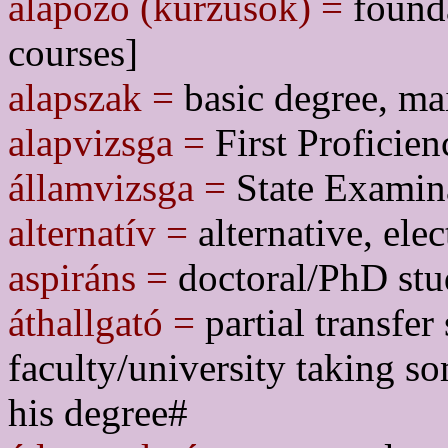
alapozó (kurzusok) =
founda
courses]
alapszak =
basic degree, ma
alapvizsga =
First Proficie
államvizsga =
State Examina
alternatív =
alternative, elec
aspiráns =
doctoral/PhD stu
áthallgató =
partial transfer
faculty/university taking s
his degree#