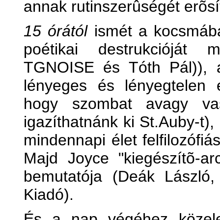
annak rutinszerûségét erõsít
15 órától
ismét a kocsmába
poétikai destrukcióját 
TGNOISE és Tóth Pál)), a
lényeges és lényegtelen e
hogy szombat avagy va
igazíthatnánk ki St.Auby-t),
mindennapi élet felfilozófiá
Majd Joyce "kiegészítõ-ar
bemutatója (Deák László
Kiadó).
És a nap végéhez közele