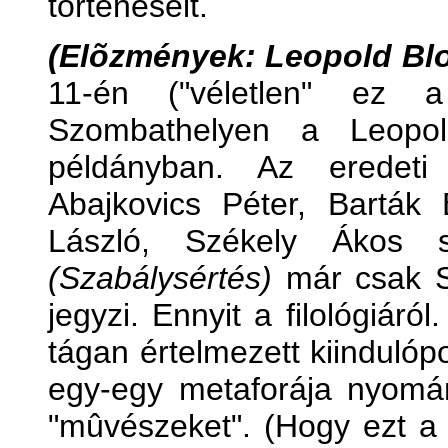
történéseit.
(Elõzmények: Leopold Bl
11-én ("véletlen" ez a
Szombathelyen a Leop
példányban. Az eredeti
Abajkovics Péter, Barták 
László, Székely Ákos sz
(Szabálysértés)
már csak S
jegyzi. Ennyit a filológiáró
tágan értelmezett kiindulóp
egy-egy metaforája nyomán 
"mûvészeket". (Hogy ezt a s