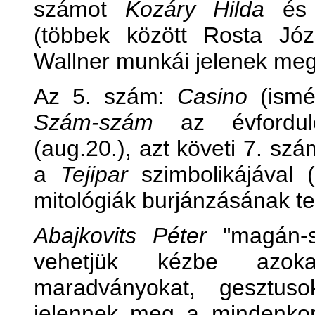
számot
Kozáry Hilda
é
(többek között Rosta Józ
Wallner munkái jelenek meg
Az 5. szám:
Casino
(ismé
Szám-szám
az évforduló
(aug.20.), azt követi 7. sz
a
Tejipar
szimbolikájával 
mitológiák burjánzásának t
Abajkovits Péter
"magán-s
vehetjük kézbe azoka
maradványokat, gesztuso
jelennek meg a mindenkor