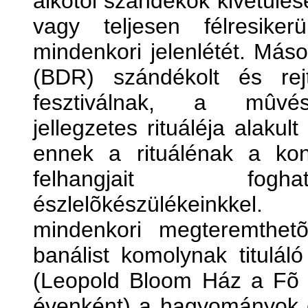
alkotói szándékok kivetülésé
vagy teljesen félresiker
mindenkori jelenlétét. Más
(BDR) szándékolt és rej
fesztiválnak, a mûvésze
jellegzetes rituáléja alaku
ennek a rituálénak a kont
felhangjait foghat
észlelõkészülékeinkkel
mindenkori megteremthetõ
banálist komolynak titulál
(Leopold Bloom Ház a Fõ
évenként) a hagyományok 