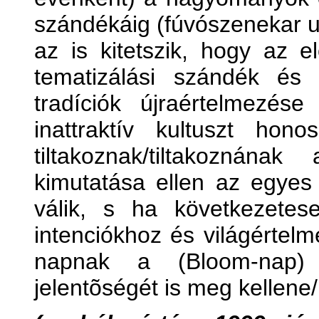
szándékáig (fúvószenekar ut
az is kitetszik, hogy az e
tematizálási szándék és 
tradíciók újraértelmezés
inattraktív kultuszt ho
tiltakoznak/tiltakoznána
kimutatása ellen az egyes
válik, s ha következete
intenciókhoz és világértel
napnak a (Bloom-nap) 
jelentõségét is meg kellene/