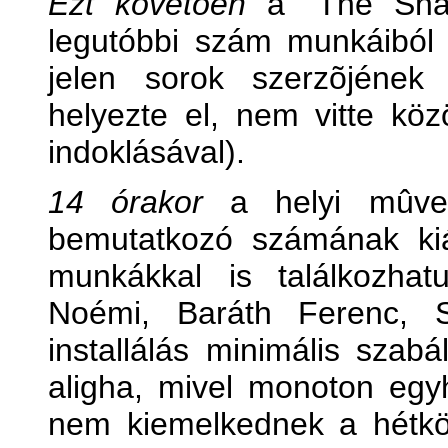
Ezt követõen
a "The Sham
legutóbbi szám munkáiból (
jelen sorok szerzõjének
helyezte el, nem vitte kö
indoklásával).
14 órakor
a helyi mûvel
bemutatkozó számának kiál
munkákkal is találkozha
Noémi, Baráth Ferenc, S
installálás minimális szabál
aligha, mivel monoton eg
nem kiemelkednek a hétkö