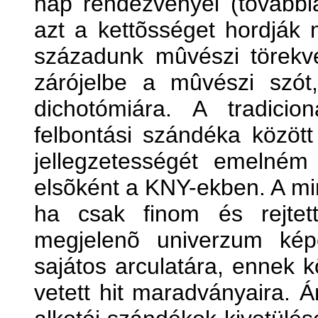
nap rendezvényei (tovább
azt a kettõsséget hordják
századunk mûvészi törekvé
zárójelbe a mûvészi szót
dichotómiára. A tradici
felbontási szándéka között
jellegzetességét emelné
elsõként a KNY-ekben. A mi
ha csak finom és rejtet
megjelenõ univerzum képé
sajátos arculatára, ennek k
vetett hit maradványaira. 