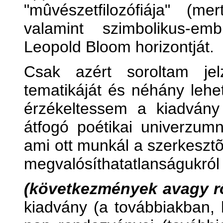
"mûvészetfilozófiája" (m
valamint szimbolikus-em
Leopold Bloom horizontját.
Csak azért soroltam je
tematikáját és néhány lehe
érzékeltessem a kiadvány 
átfogó poétikai univerzumn
ami ott munkál a szerkeszt
megvalósíthatatlanságukró
(következmények avagy rö
kiadvány (a továbbiakban,