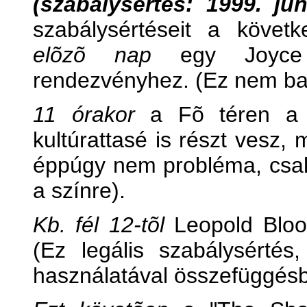
(szabálysértés: 1999. jú
szabálysértéseit a követ
elõzõ nap
egy Joyce k
rendezvényhez. (Ez nem baj
11 órakor
a Fõ téren a B
kultúrattasé is részt vesz, 
éppúgy nem probléma, csak
a színre).
Kb. fél 12-tõl
Leopold Blo
(Ez legális szabálysértés,
használatával összefüggésb