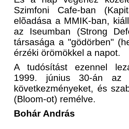
Szimfoni Cafe-ban (Kap
elõadása a MMIK-ban, kiáll
az Iseumban (Strong Def
társasága a "gödörben" (he
érzéki örömökkel a napot.
A tudósítást ezennel le
1999. június 30-án az 
következményeket, és sza
(Bloom-ot) remélve.
Bohár András