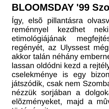
BLOOMSDAY '99 Szom
Így, elsõ pillantásra olva
reménnyel kezdhet nek
etimológiájának megfej
regényét, az Ulyssest még
akkor talán néhány embern
lassan oldódni kezd a rejtél
cselekménye is egy bizo
játszódik, csak nem Szomb
nézzük sorjában a dolgok
elõzményeket, majd a mûv