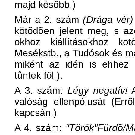
majd késõbb.)
Már a 2. szám
(Drága vér)
kötõdõen jelent meg, s azó
okhoz kiállításokhoz kö
Mesékstb., a Tudósok és má
miként az idén is ehhez 
tûntek föl ).
A 3. szám:
Légy negatív!
A
valóság ellenpólusát (Err
kapcsán.)
A 4. szám:
"Török"Fürdõ/