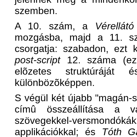
szemben.
A 10. szám, a
Vérellátó
mozgásba, majd a 11. 
csorgatja: szabadon, ezt
post-script
12. száma (ez 
elõzetes struktúráját 
különbözõképpen.
S végül két újabb "magán-
címû összeállítása a va
szövegekkel-versmondóká
applikációkkal; és
Tóth G