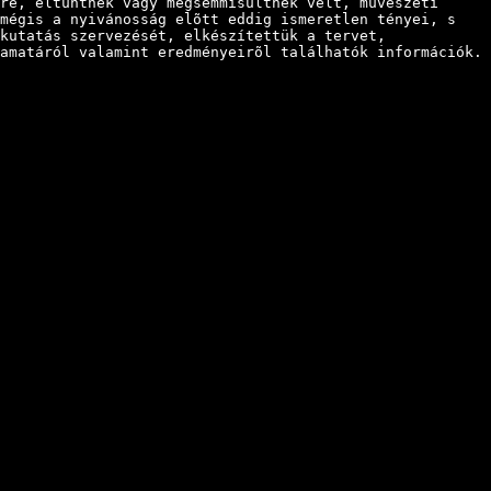
re, eltûntnek vagy megsemmisültnek vélt, mûvészeti
 mégis a nyivánosság elõtt eddig ismeretlen tényei, s
kutatás szervezését, elkészítettük a tervet,
amatáról valamint eredményeirõl találhatók információk.