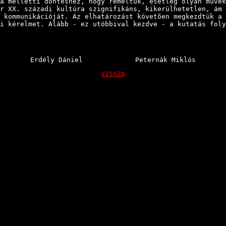
a melletti döntéshez, hogy reméltük, esetleg olyan mûvek
r XX. századi kultúra szignifikáns, kikerülhetetlen, ám
 kommunikációját. Az elhatározást követõen megkezdtük a 
i kérelmet. Alább - ez utóbbival kezdve - a kutatás foly
Erdély Dániel Peternák Miklós
VISSZA