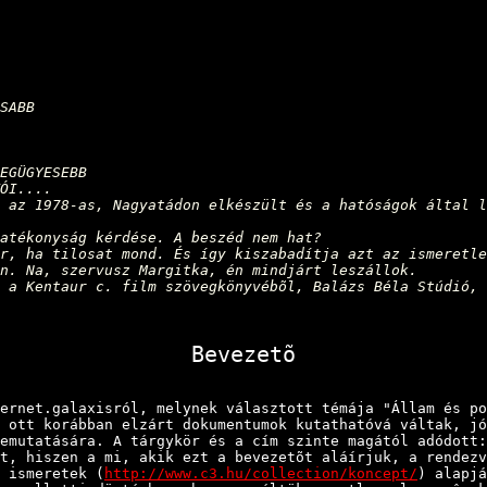
SABB
EGÜGYESEBB
ÓI....
 az 1978-as, Nagyatádon elkészült és a hatóságok által l
atékonyság kérdése. A beszéd nem hat?
r, ha tilosat mond. És így kiszabadítja azt az ismeretle
n. Na, szervusz Margitka, én mindjárt leszállok.
 a Kentaur c. film szövegkönyvébõl, Balázs Béla Stúdió, 
Bevezetõ
t.galaxisról, melynek választott témája "Állam és pol
 ott korábban elzárt dokumentumok kutathatóvá váltak, jó
emutatására. A tárgykör és a cím szinte magától adódott:
t, hiszen a mi, akik ezt a bevezetõt aláírjuk, a rendez
 ismeretek (
http://www.c3.hu/collection/koncept/
) alapjá