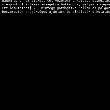
hanem az a nem titkolt cél vezetett a kutatás elindítás
szempontból értékes anyagokra bukkanunk, melyek a magya
ezt bemutathatjuk - mintegy gazdagítva "állam és polgár
beszereztük a szükséges ajánlást és elküldtük a kutatás