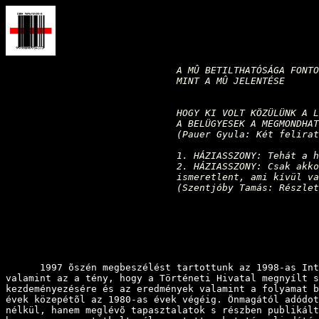
A MÛ BETILTHATÓSÁGA FONTO
MINT A MÛ JELENTÉSE
HOGY KI VOLT KÖZÜLÜNK A L
A BELÜGYESEK A MEGMONDHAT
(Pauer Gyula: Két felirat
1. HÁZIASSZONY: Tehát a h
2. HÁZIASSZONY: Csak akko
ismeretlent, ami kívül va
(Szentjóby Tamás: Részlet
1997 õszén megbeszélést tartottunk az 1998-as Interne
valamint az a tény, hogy a Történeti Hivatal megnyílt s
kezdeményezésére és az eredmények valamint a folyamat b
évek közepétõl az 1980-as évek végéig. Önmagától adódot
nélkül, hanem meglévõ tapasztalatok s részben publikált