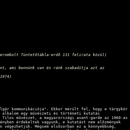
erombolt Tüntetõtábla-erdõ 131 felirata közül)
nt, ami bennünk van és ránk szabadítja azt az
1974)
gár kommunikációja". Ekkor merült fel, hogy e tárgykör
 alkalom egy mûvészeti és történeti kutatás
 Tilos mûvészet, a magyarországi avant-garde az 1960-as
vényben érdekeltek vagyunk, e kutatást nem elõzmények
n végezhetjük. Mégsem elsõsorban ez a könnyebbség,